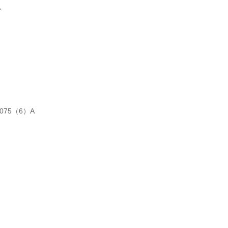
A
075（6）A