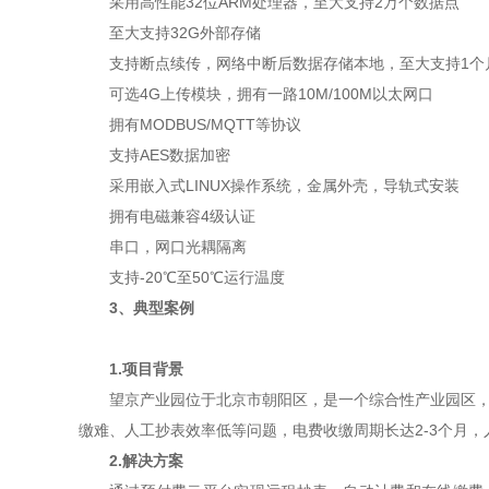
采用高性能32位ARM处理器，至大支持2万个数据点
至大支持32G外部存储
支持断点续传，网络中断后数据存储本地，至大支持1个
可选4G上传模块，拥有一路10M/100M以太网口
拥有
MODBUS
/MQTT等协议
支持AES数据加密
采用嵌入式LINUX操作系统，金属外壳，导轨式安装
拥有电磁兼容4级认证
串口，网口
光耦隔离
支持-20℃至50℃运行温度
3、典型案例
1.项目背景
望京产业园位于北京市朝阳区，是一个综合性产业园区，
缴难、人工抄表效率低等问题，电费收缴周期长达2-3个月
2.解决方案