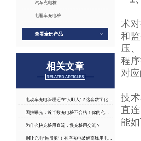
汽车充电桩
安
电瓶车充电桩
术对
和监
查看全部产品
压、
程序
相关文章
对应
RELATED ARTICLES
充
技术
电动车充电管理还在“人盯人”？这套数字化方案让物业解放双手
直连
国抽曝光：近半数充电桩不合格！你的充电安全，谁来守护？
能如
为什么快充桩用直流，慢充桩用交流？
资
别让充电“拖后腿”！有序充电破解高峰用电、变压器过载难题