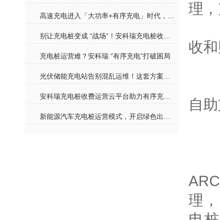
理，
高速充电进入「大功率+有序充电」时代，安科瑞重新定义长途补能体验
交
别让充电桩变成 “战场”！安科瑞充电桩收费运营平台破解充电 “峰谷难题”
收和
充电桩运营难？安科瑞 “有序充电”打破困局
用
光伏储能充电站告别混乱运维！这套方案让继电保护与运管一步到位
充
安科瑞充电桩收费运营云平台助力有序充电开展
自助
新能源汽车充电桩运营模式，开启绿色出行新篇章
微
数
变
AR
理，
电