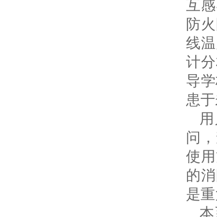
互感
防火
线温
计分
导学
患于
用
问，
使用
的消
是重
本