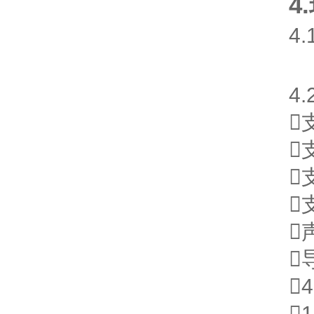
4
4
4







