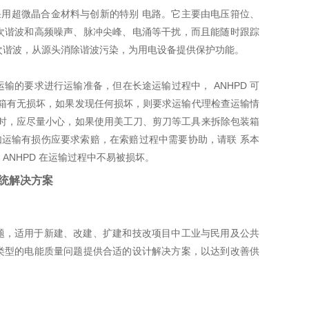
采用超微晶合金材料与创新的特别 电路。它主要由电压箝位、
次谐波和高频噪声、脉冲尖峰、电涌等干扰，而且能随时跟踪
次谐波，从源头消除谐波污染，为用电设备提供保护功能。
运输的要求进行运输准备，但在长途运输过程中， ANHPD 可
装箱有无损坏，如果发现任何损坏，则要求运输代理检查运输情
箱时，应尽量小心，如果使用美工刀、剪刀等工具来拆除包装箱
。如运输有损伤应要求索赔，在索赔过程中需要协助，请联 系本
 ANHPD 在运输过程中不易被损坏。
统解决方案
题，适用于新建、改建、扩建和技改项目中工业与民用及公共
类型的电能质量问题提供合适的设计解决方案，以达到改善供