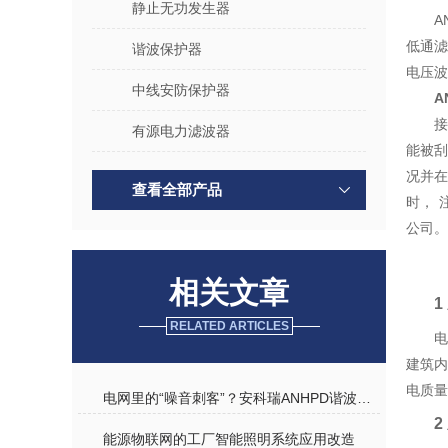
静止无功发生器
A
低通
谐波保护器
电压波
中线安防保护器
A
接
有源电力滤波器
能被刮
况并在
查看全部产品
时， 
公司。
相关文章
1
RELATED ARTICLES
建筑
电质量
电网里的“噪音刺客”？安科瑞ANHPD谐波保护器教你一招“消音”！
2
能源物联网的工厂智能照明系统应用改造