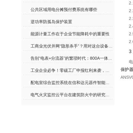
2
公共区域用电分摊预付费系统有哪些
2
2
逆功率防孤岛保护装置
2
能源计量工作在于企业节能降耗中的重要性
2
2
工商业光伏并网“隐形杀手”？用对这台设备，让绿电消纳更安心
3
告别“电表+分流器”的繁琐时代：800A一体式直流表，重新定义超充计量
电
保护
工业企业必争！零碳工厂申报红利来袭，安科瑞全套解决方案已就位
ANS
配电室综合监控系统在信和达元器件智能物流中心工程中的应用
电气火灾监控云平台在建筑防火中的研究与应用