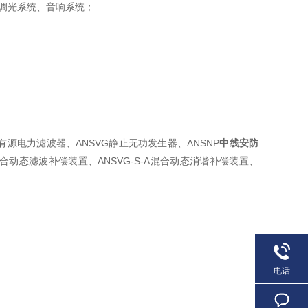
控硅调光系统、音响系统；
源电力滤波器、ANSVG静止无功发生器、ANSNP
中线安防
A混合动态滤波补偿装置、ANSVG-S-A混合动态消谐补偿装置、
电话