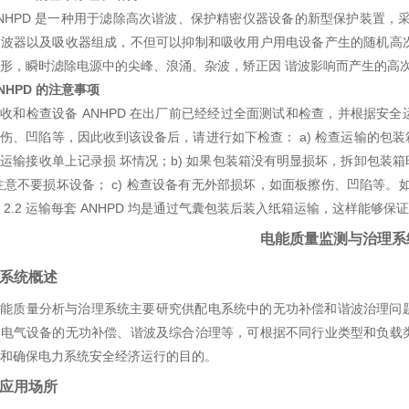
NHPD 是一种用于滤除高次谐波、保护精密仪器设备的新型保护装置，
滤波器以及吸收器组成，不但可以抑制和吸收用户用电设备产生的随机高
形，瞬时滤除电源中的尖峰、浪涌、杂波，矫正因 谐波影响而产生的高
NHPD 的
注意事项
收和检查设备 ANHPD 在出厂前已经经过全面测试和检查，并根据安全
伤、凹陷等，因此收到该设备后，请进行如下检查： a) 检查运输的包
运输接收单上记录损 坏情况；b) 如果包装箱没有明显损坏，拆卸包装
注意不要损坏设备； c) 检查设备有无外部损坏，如面板擦伤、凹陷等
 2.2 运输每套 ANHPD 均是通过气囊包装后装入纸箱运输，这样能够保证
电能质量监测与治理系
 系统概述
电能质量分析与治理系统主要研究供配电系统中的无功补偿和谐波治理问
内电气设备的无功补偿、谐波及综合治理等，可根据不同行业类型和负载
和确保电力系统安全经济运行的目的。
 应用场所