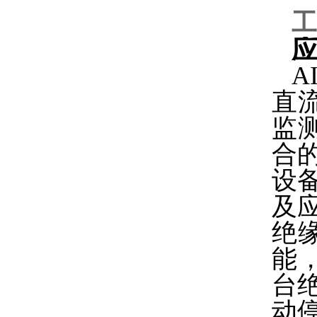
工
A
直
监
合
设
及
绝缘
能
台
动