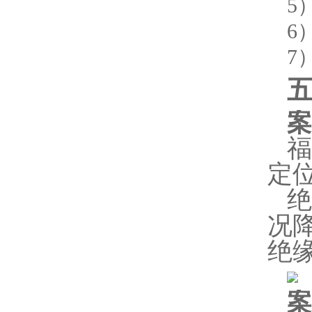
5
6
7
案
福
定
况
绝
案