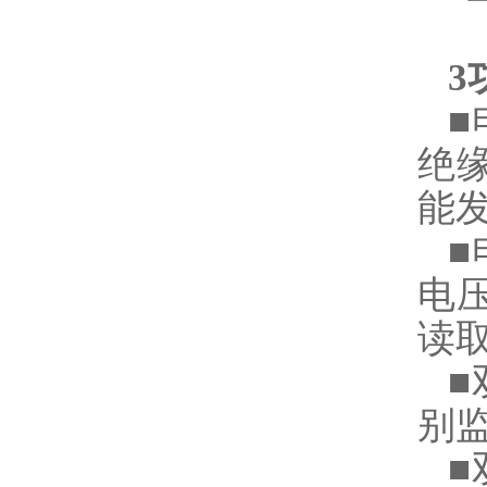
3
■
绝
能
■
电
读
■
别
■