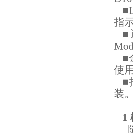
■
指
■
Mo
■
使
装
1