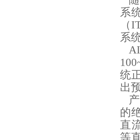
系
（
系
A
10
统
出
产
的
直
等