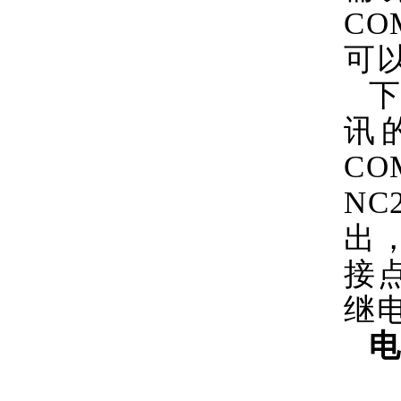
CO
可
下
讯
CO
NC
出
接
继