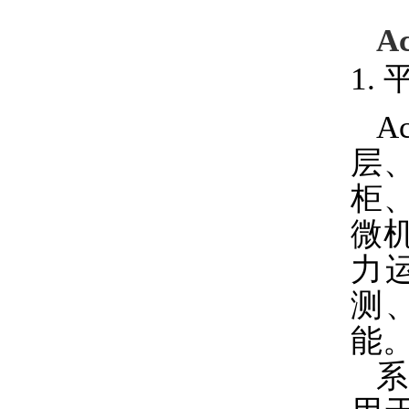
A
1.
A
层
柜
微
力
测
能