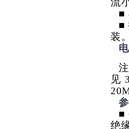
流
■
■
装
电
注
见 
20
参
■
绝缘