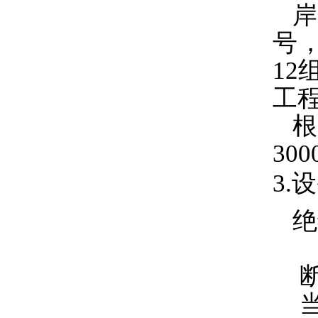
岸
号
1
工
根
30
3.
绝