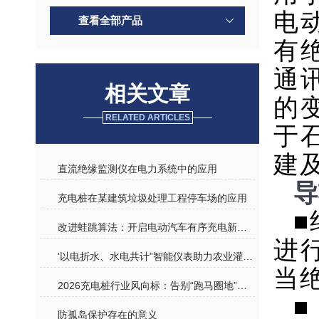
电
查看全部产品
有
通
相关文章
的
RELATED ARTICLES
于
建
直流绝缘监测仪在电力系统中的应用
导
充电桩在某建筑垃圾处理工程停车场的应用
■
改进蛙跳算法：开启电动汽车有序充电新路径
进
'以电折水、水电共计”智能仪表助力农业灌溉走上新模式
当
2026充电桩行业风向标：告别“跑马圈地”，如何用“精准感知”护航下半场？
■
防孤岛保护存在的意义