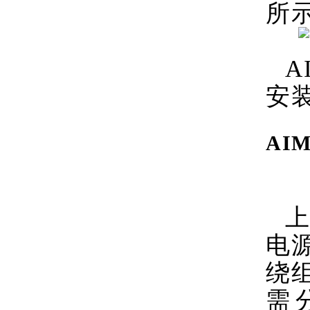
所
A
安
AI
上
电
绕
需