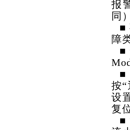
报
同
■
障
■
Mo
按
设
复
■