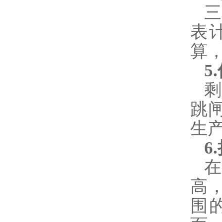
三
表
算
5
剩
跳
生
6
高
围