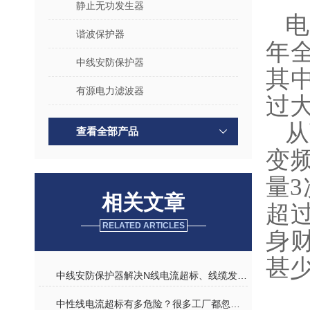
静止无功发生器
电
谐波保护器
年全
中线安防保护器
其
有源电力滤波器
过
从
查看全部产品
变
量
相关文章
超
RELATED ARTICLES
身
甚
中线安防保护器解决N线电流超标、线缆发热、断路器频繁跳闸难题
中性线电流超标有多危险？很多工厂都忽略了！