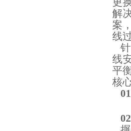
更
解
案
线
线
平
核
0
0
摒