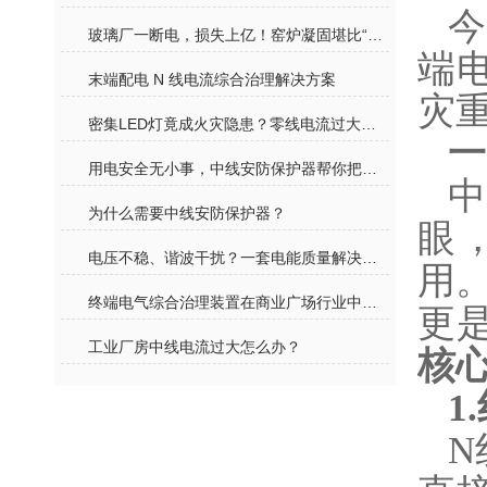
玻璃厂一断电，损失上亿！窑炉凝固堪比“石头封炉”，用电安全才是生命线
端
末端配电 N 线电流综合治理解决方案
灾
密集LED灯竟成火灾隐患？零线电流过大的真相你知道吗？
一
用电安全无小事，中线安防保护器帮你把好“第一道关”
中
为什么需要中线安防保护器？
眼
电压不稳、谐波干扰？一套电能质量解决方案，让设备高效运转不 “罢工”
用
终端电气综合治理装置在商业广场行业中的应用
更
工业厂房中线电流过大怎么办？
核
1
N