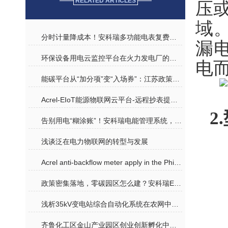
RELATED ARTICLES
压或
域
分时计量降成本！安科瑞多功能电表复费率功能，让企业用电更 “聪明”
漏
环保设备用电云监控平台在火力发电厂的应用
电
能碳平台从“加分项”变“入场券”：江苏政策收紧，企业如何抢占申报先机？
Acrel-EIoT能源物联网云平台-远程抄表提供能源物联网数据服务
2
告别用电“糊涂账”！安科瑞电能管理系统，为企业筑牢能源安全与降本防线
浅谈泛在电力物联网的转型与发展
Acrel anti-backflow meter apply in the Philippines photovoltaic project
政策密集落地，零碳园区怎么建？安科瑞EMS3.0给出可复制的降碳路径
浅析35kV变电站综合自动化系统在农网中的应用方案
齐鲁化工区金山产业园区创业创新孵化中心电力监控系统的设计与应用