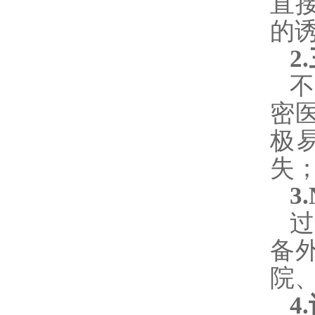
直
的
2
密
极
失
3
过
备
院
4