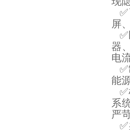
现
✅
屏
✅
器
电
✅
能
✅
系
严
✅