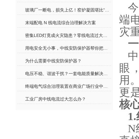
玻璃厂一断电，损失上亿！窑炉凝固堪比“石头封炉”，用电安全才是生命线
端
末端配电 N 线电流综合治理解决方案
灾
密集LED灯竟成火灾隐患？零线电流过大的真相你知道吗？
一
用电安全无小事，中线安防保护器帮你把好“第一道关”
中
为什么需要中线安防保护器？
眼
电压不稳、谐波干扰？一套电能质量解决方案，让设备高效运转不 “罢工”
用
终端电气综合治理装置在商业广场行业中的应用
更
工业厂房中线电流过大怎么办？
核
1
N