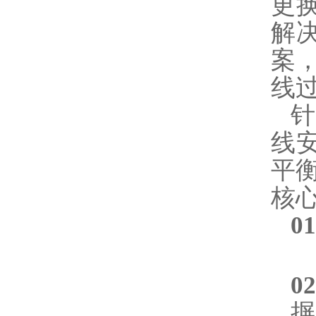
更
解
案
线
线
平
核
0
0
摒