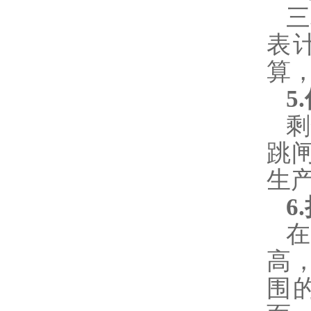
三
表
算
5
剩
跳
生
6
高
围