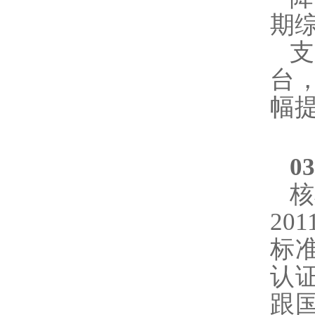
期
支
台
幅
0
核
20
标
认
跟