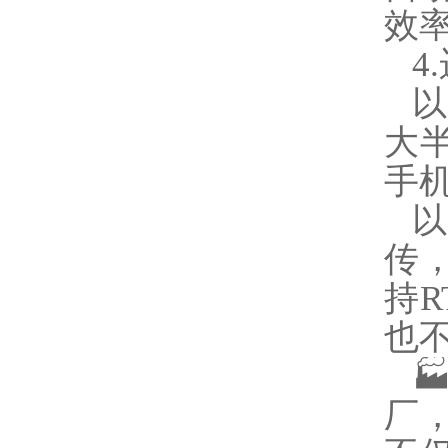
效
4
大
手
传
持
也

厂