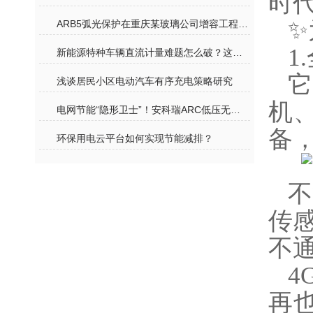
时
✨
ARB5弧光保护在重庆某玻璃公司增容工程中的应用
1
新能源特种车辆直流计量难题怎么破？这套方案请收好
它
浅谈居民小区电动汽车有序充电策略研究
机、
电网节能“隐形卫士”！安科瑞ARC低压无功补偿控制器，守住每一度电的价值
备
环保用电云平台如何实现节能减排？
不
传
不
4
再