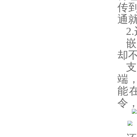
传
通
2
嵌
却不
端
能
令