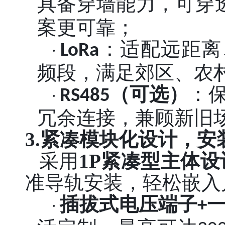
具备穿墙能力，可穿
案更可靠；
：适配远距离
LoRa
·
频段，满足郊区、农
（可选）
：
RS485
·
冗余连接，兼顾新旧
3.紧凑模块化设计，
采用
1P紧凑型主体设
准导轨安装，轻松嵌入
插拔式电压端子
+
·