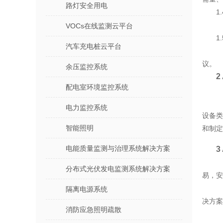
路灯安全用电
1
VOCs在线监测云平台
1
汽车充电桩云平台
议。
余压监控系统
2
配电室环境监控系统
A
电力监控系统
设备
智能照明
和制定
电能质量监测与治理系统解决方案
3
分布式光伏发电监测系统解决方案
易，安
隔离电源系统
决方案
消防应急照明疏散