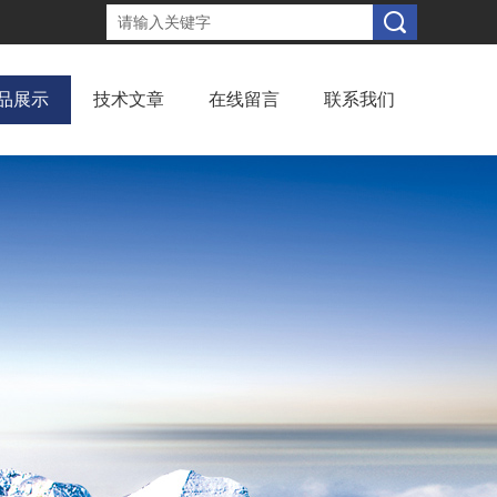
品展示
技术文章
在线留言
联系我们