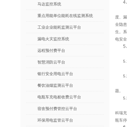
4
马达监控系统
重点用能单位能耗在线监测系统
度、漏
全隐患
工业企业能耗监测云平台
生。
漏电火灾监控系统
电安全
5
远程预付费平台
5
智慧消防云平台
银行安全用电云平台
5
餐饮油烟监测云平台
题。
电瓶车充电桩收费云平台
5
宿舍预付费管控云平台
科瑞
环保用电监管云平台
瓶车停