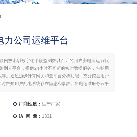
台
电力公司运维平台
联网技术以数字化手段监测数以百计的用户变电所运行状
集到云平台，提供24小时不间断的实时数据服务，包括用
数等。通过边缘计算网关和云平台分析功能，充分挖掘用户
实时告知用户配电系统存在隐患和事故。售电运维服务云平
厂商性质：
生产厂家
访 问 量：
1331