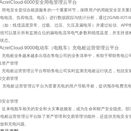
 AcrelCloud-6000安全用电管理云平台
用电安全是综合能源服务的一个重要环节，保障用户的用能安全至关重
电电流、负荷电流、电压）进行数据跟踪与统计分析，通过2G/NB-IO
（如：线缆温度异常、过载、过压、欠压及漏电等）并通过短信、APP
系统可以显示所有监测点位的漏电电流等电气参数和线缆温度，并支持巡
状态。
 AcrelCloud-9000电动车（电瓶车）充电桩运营管理云平台
充电桩业务越来越多出现在售电公司的业务清单中，有助于帮助售电公司
.1资产管理
充电桩运营管理云平台帮助售电公司实时监测充电桩运行状态，包括安装
.2交易管理
充电桩运营管理云平台为需要充电的用户导航寻桩，提供预存电费充电
.3安全管理
近来电瓶车相关的安全和火灾事故频发，成为生命和财产安全隐患。部
充电桩运营管理云平台除了资产管理和交易管理功能外，还提供充电安全
放和充电问题。