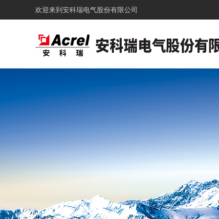
欢迎来到
安科瑞电气股份有限公司