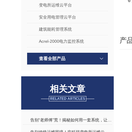
6
变电所运维云平台
安全用电管理云平台
建筑能耗管理系统
产
Acrel-2000电力监控系统
查看全部产品
相关文章
RELATED ARTICLES
告别“老师傅”荒！揭秘如何用一套系统，让变电所实现“无人驾驶”？