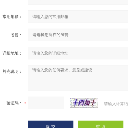
常用邮箱：
省份：
详细地址：
补充说明：
验证码：
请输入计算结