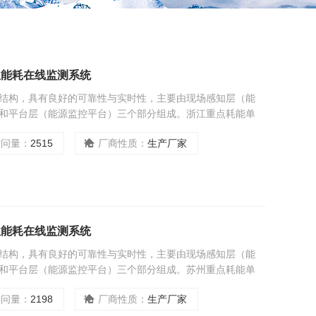
能单位能耗在线监测系统
结构，具有良好的可靠性与实时性，主要由现场感知层（能
和平台层（能源监控平台）三个部分组成。浙江重点耗能单
访问量：
2515
厂商性质：
生产厂家
能单位能耗在线监测系统
结构，具有良好的可靠性与实时性，主要由现场感知层（能
和平台层（能源监控平台）三个部分组成。苏州重点耗能单
访问量：
2198
厂商性质：
生产厂家