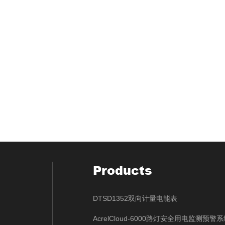
Products
DTSD1352双向计量电能表
AcrelCloud-6000路灯安全用电监测预警