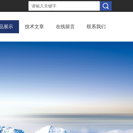
品展示
技术文章
在线留言
联系我们