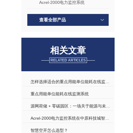
Acrel-2000电力监控系统
查看全部产品
相关文章
RELATED ARTICLES
怎样选择适合的重点用能单位能耗在线监测系统？
重点用能单位能耗在线监测系统
源网荷储 + 零碳园区：一场关于能源与未来的双向奔赴
Acrel-2000电力监控系统在中原科技城智慧能源配电工程中的应用
智慧空开怎么选型？