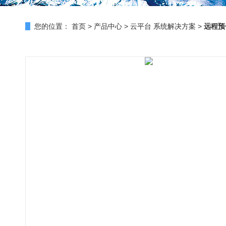
您的位置：
首页
>
产品中心
>
云平台 系统解决方案
>
远程预