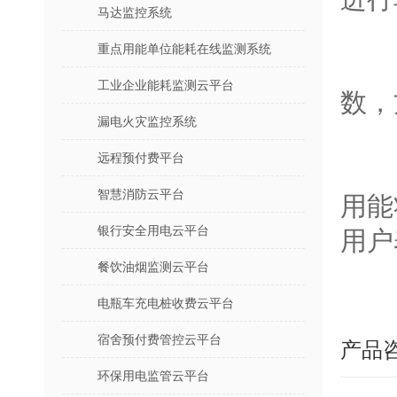
马达监控系统
重点用能单位能耗在线监测系统
远
工业企业能耗监测云平台
数，
漏电火灾监控系统
远程预付费平台
能
智慧消防云平台
用能
银行安全用电云平台
用户
餐饮油烟监测云平台
电瓶车充电桩收费云平台
宿舍预付费管控云平台
产品
环保用电监管云平台