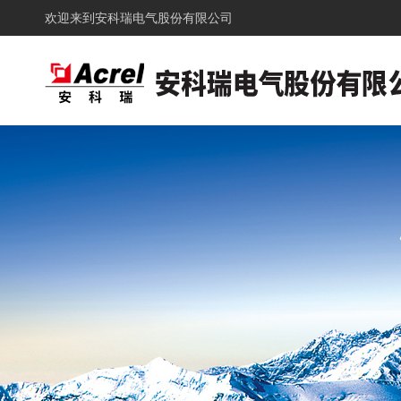
欢迎来到
安科瑞电气股份有限公司