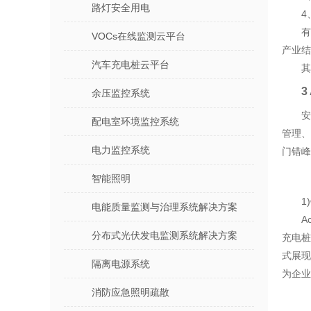
路灯安全用电
4
VOCs在线监测云平台
产业
汽车充电桩云平台
其
3
余压监控系统
安
配电室环境监控系统
管理、
电力监控系统
门错峰
智能照明
1
电能质量监测与治理系统解决方案
A
分布式光伏发电监测系统解决方案
充电
式展
隔离电源系统
为企业
消防应急照明疏散