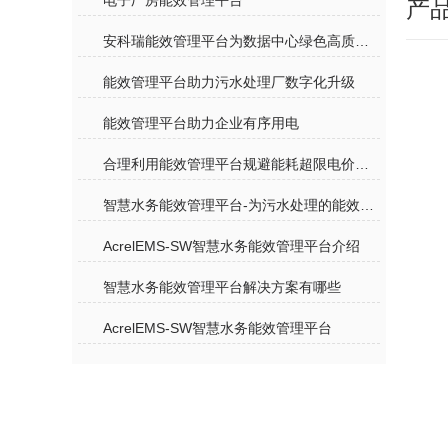
电子厂房能效管理平台
产
安科瑞能效管理平台为数据中心绿色高质量发展贡献力量
能效管理平台助力污水处理厂数字化升级
能效管理平台助力企业有序用电
合理利用能效管理平台规避能耗超限电价加价机制
智慧水务能效管理平台-为污水处理的能效管理提供科学、精细的解决方案
AcrelEMS-SW智慧水务能效管理平台介绍
智慧水务能效管理平台解决方案有哪些
​AcrelEMS-SW智慧水务能效管理平台