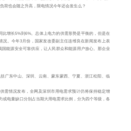
负荷也会随之升高，限电情况今年还会发生么？
时，同比增长5%到6%。总体上电力的供需形势是平衡的，但是在
情况。今年3月份，国家发改委副主任连维良在新闻发布上表
我国能源安全可靠供应，让人民群众和能源用户放心。那企业
包括广东中山、深圳、云南、蒙东蒙西、宁夏、浙江松阳、临
网供需情况发布，全网及深圳市用电需求预计仍将保持稳定增
照电力或电量缺口分别占当期大用电需求比例，分为四个等级，各