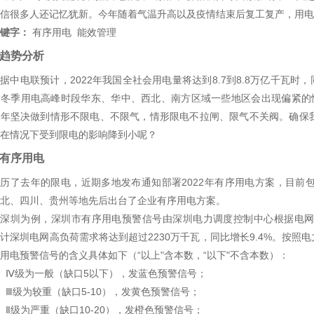
信很多人还记忆犹新。今年随着气温升高以及疫情结束后复工复产，用电
键字：
有序用电 能效管理
 趋势分析
据中电联预计，2022年我国全社会用电量将达到8.7到8.8万亿千瓦
和冬季用电高峰时段华东、华中、西北、南方区域一些地区会出现偏紧的
今年坚决做到情形不限电、不限气，情形限电不拉闸、限气不关阀。确保
在情况下受到限电的影响降到小呢？
 有序用电
历了去年的限电，近期多地发布通知部署2022年有序用电方案，目前
北、四川、贵州等地先后出台了企业有序用电方案。
以深圳为例，深圳市有序用电预警信号由深圳电力调度控制中心根据电
计深圳电网高负荷需求将达到超过2230万千瓦，同比增长9.4%。按
用电预警信号的含义具体如下（“以上"含本数，“以下"不含本数）：
、Ⅳ级为一般（缺口5以下），发蓝色预警信号；
、Ⅲ级为较重（缺口5-10），发黄色预警信号；
、Ⅱ级为严重（缺口10-20），发橙色预警信号；