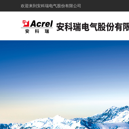
欢迎来到
安科瑞电气股份有限公司