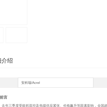
细介绍
安科瑞/Acrel
 前言
去年三季度受能耗双控及电煤供应紧张、价格飙升等因素影响，全国超