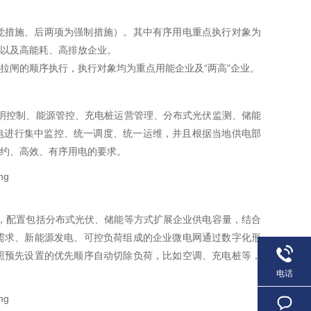
觉措施、后两项为强制措施）。其中有序用电重点执行对象为
以及高能耗、高排放企业。
拉闸的顺序执行，执行对象均为重点用能企业及“两高"企业。
明控制、能源管控、充电桩运营管理、分布式光伏监测、储能
电进行集中监控、统一调度、统一运维，并且根据当地供电部
约、高效、有序用电的要求。
，配置包括分布式光伏、储能等方式扩展企业供电容量，结合
需求、新能源发电、可控负荷组成的企业微电网通过数字化形
照预先设置的优先顺序自动切除负荷，比如空调、充电桩等，
电话