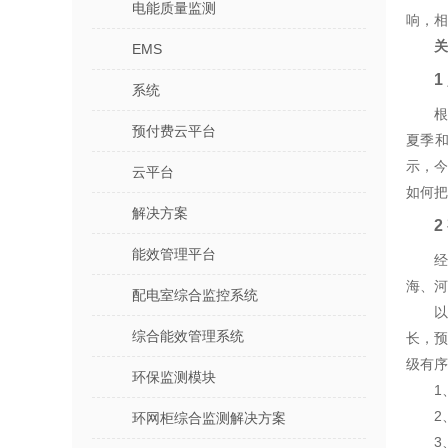
电能质量监测
响，相
关
EMS
1
系统
根
预付费云平台
夏季
示，
云平台
如何把
解决方案
2
能效管理平台
经
海、河
配电室综合监控系统
综合能效管理系统
长，预
级有序
环保监测模块
1
2
环网柜综合监测解决方案
3