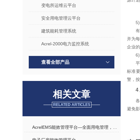
源计划
变电所运维云平台
安全用电管理云平台
5
建筑能耗管理系统
并为
Acrel-2000电力监控系统
企业的
6
查看全部产品
平
标准要
警，按
4
相关文章
RELATED ARTICLES
避免影
AcrelEMS能效管理平台—全面用电管理，助力双碳目标