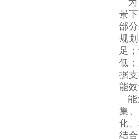
为
景下
部分
规划
足；
低；
据支
能效
能
集
化、
结合