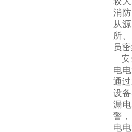
较大
消防
从源
所、
员密
安
电电
通过
设备
漏电
警，
电电