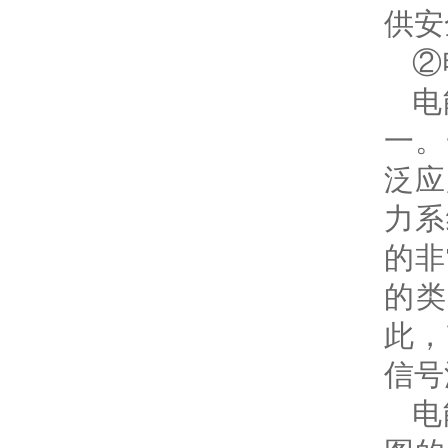
供安
②
电
一。
泛应
力系
的非
的
此，
信号
电