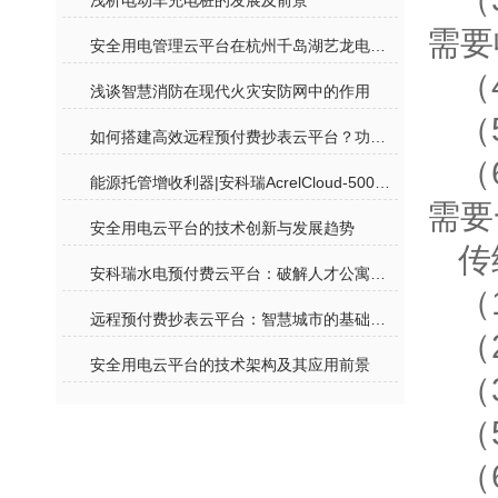
浅析电动车充电桩的发展及前景
需要
安全用电管理云平台在杭州千岛湖艺龙电力设备有限公司的应用
（
浅谈智慧消防在现代火灾安防网中的作用
（
如何搭建高效远程预付费抄表云平台？功能与选型指南
（
能源托管增收利器|安科瑞AcrelCloud-5000能耗云平台，打通公建节能全链路
需要
安全用电云平台的技术创新与发展趋势
传
安科瑞水电预付费云平台：破解人才公寓运营痛点的智慧方案
（
远程预付费抄表云平台：智慧城市的基础设施
（
安全用电云平台的技术架构及其应用前景
（
（
（