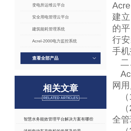
Acre
变电所运维云平台
建立
安全用电管理云平台
的平
建筑能耗管理系统
行安
Acrel-2000电力监控系统
手机
查看全部产品
二
Ac
网用
相关文章
（
RELATED ARTICLES
（
全管
智慧水务能效管理平台解决方案有哪些
（