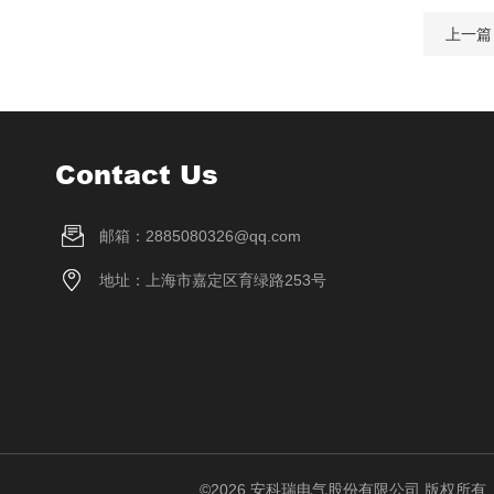
上一篇
Contact Us
邮箱：2885080326@qq.com
地址：上海市嘉定区育绿路253号
©2026 安科瑞电气股份有限公司 版权所