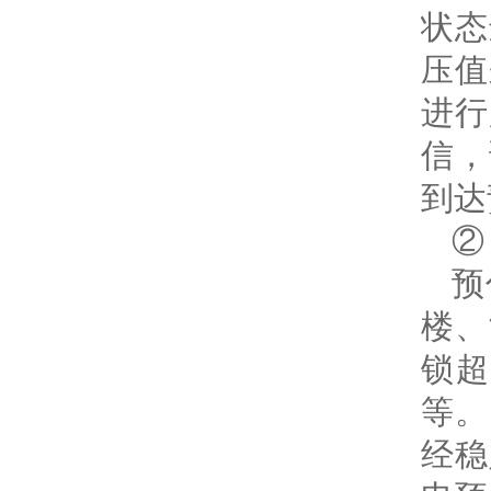
状态
压值
进行
信，
到达
②
预
楼、
锁
等。
经稳