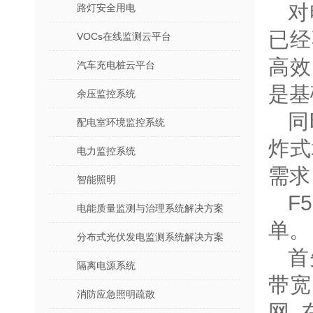
对
路灯安全用电
已经
VOCs在线监测云平台
高效
汽车充电桩云平台
是基
余压监控系统
同
配电室环境监控系统
炸式
电力监控系统
需求
智能照明
F
电能质量监测与治理系统解决方案
单。
分布式光伏发电监测系统解决方案
首
隔离电源系统
带宽
消防应急照明疏散
网,