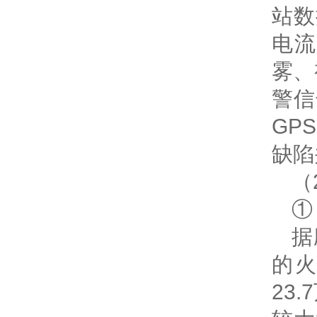
站数
电
雾、
警信
GP
缺陷
（
①
据
的火
23