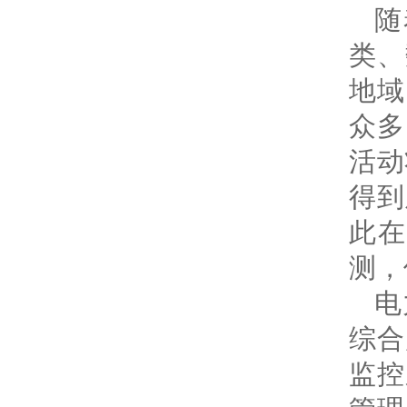
随
类、
地域
众多
活动
得到
此
测，
电
综合
监控