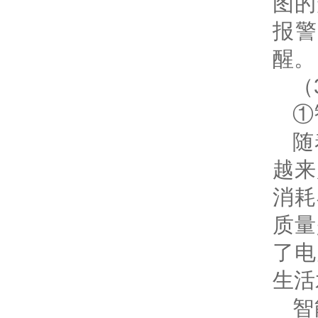
图的
报警
醒。
（
①
随
越来
消耗
质量
了电
生活
智