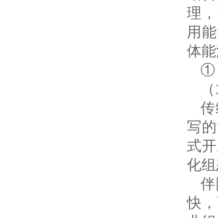
理，
用能
体能
①
（
传
写的
式开
化组
伴
快，