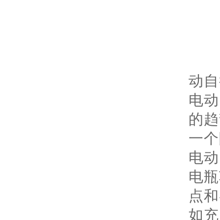
③
电
动自
电动
的趋
一个
电动
电瓶
点和
如充