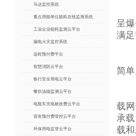
马达监控系统
同
重点用能单位能耗在线监测系统
呈爆
工业企业能耗监测云平台
满足
漏电火灾监控系统
远程预付费平台
F
智慧消防云平台
简单
银行安全用电云平台
餐饮油烟监测云平台
首
载网
电瓶车充电桩收费云平台
承载
宿舍预付费管控云平台
载和
环保用电监管云平台