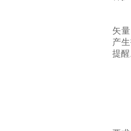
电
矢量
产生
提醒
(
随