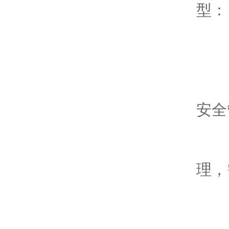
型：
(
(
安全
(
理，
(