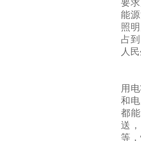
要求
能源
照明
占到
人民
智
用电
和电
都能
送
等，