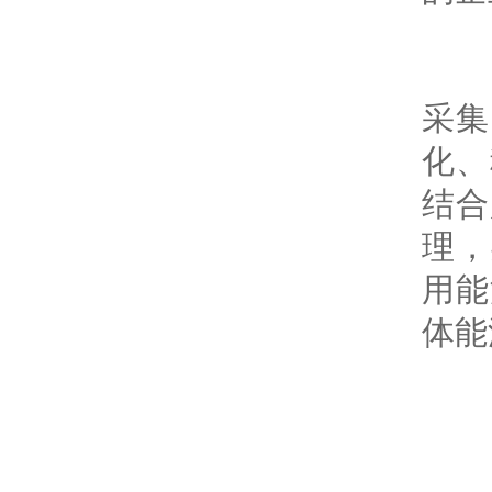
能
采集
化、
结合
理，
用能
体能
①