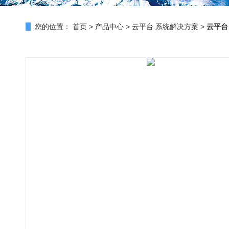
您的位置：
首页
>
产品中心
>
云平台 系统解决方案
>
云平台