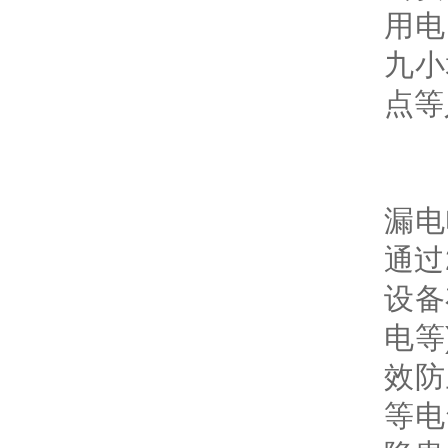
用电
九小
点等
安
漏电
通过
设备
电等
效防
等电