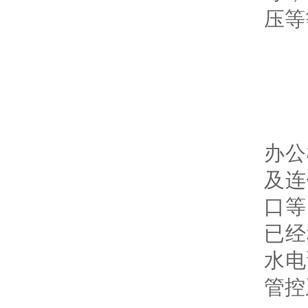
压等
②
预
办公
及连
口等
已经
水电
管控