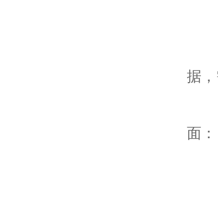
(
(
据，
传
面：
(
(