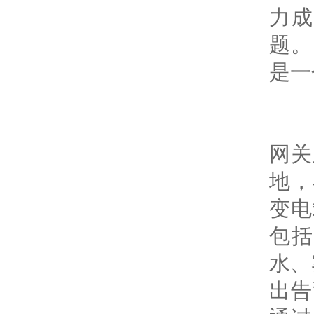
力
题。
是一
智
网关
地，
变电
包
水、
出告