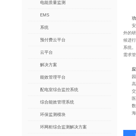
电能质量监测
EMS
功
安
系统
外的
预付费云平台
候进
系统
云平台
需求管
解决方案
应
园
能效管理平台
高校
配电室综合监控系统
交通
医疗:
综合能效管理系统
数据
海岛
环保监测模块
环网柜综合监测解决方案