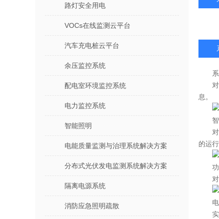
路灯安全用电
VOCs在线监测云平台
汽车充电桩云平台
余压监控系统
系
配电室环境监控系统
息。
电力监控系统
智
智能照明
的运行
电能质量监测与治理系统解决方案
分布式光伏发电监测系统解决方案
功
对
隔离电源系统
电
消防应急照明疏散