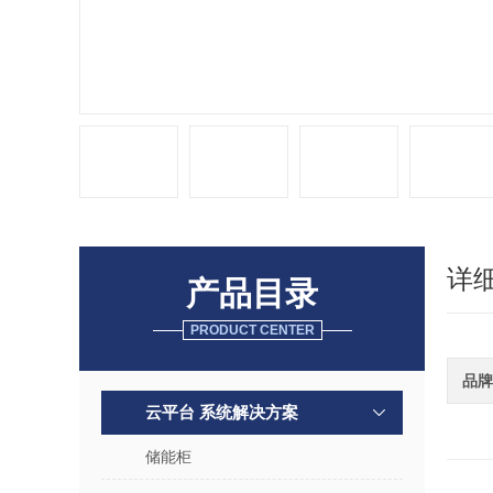
详
产品目录
PRODUCT CENTER
品牌
云平台 系统解决方案
储能柜