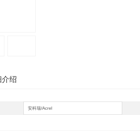
细介绍
安科瑞/Acrel