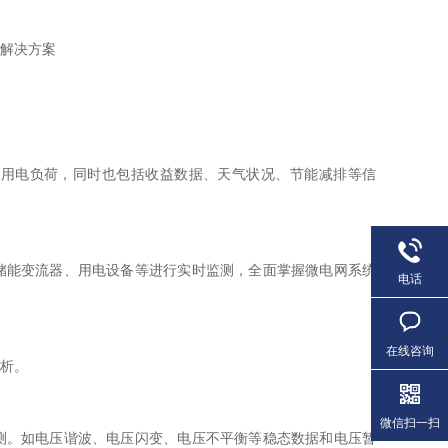
及用电负荷，同时也包括收益数据、天气状况、节能减排等信
储能变流器、用电设备等进行实时监测，全面掌握微电网系统
电话
在线咨询
析。
微信扫一扫
测。如电压谐波、电压闪变、电压不平衡等稳态数据和电压暂