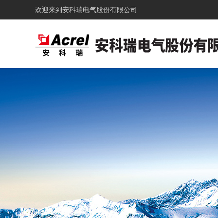
欢迎来到
安科瑞电气股份有限公司