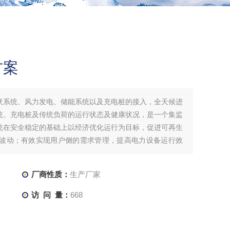
方案
伏系统、风力发电、储能系统以及充电桩的接入，全天候进
统、充电桩及传统负荷的运行状态及健康状况，是一个集监
统在安全稳定的基础上以经济优化运行为目标，促进可再生
波动；有效实现用户侧的需求管理，提高电力设备运行效
提供安全、可靠
厂商性质：
生产厂家
访 问 量：
668