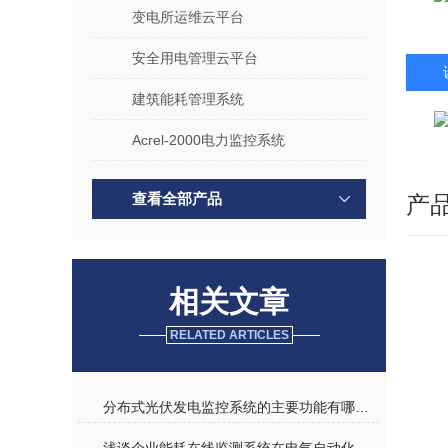
变电所运维云平台
安全用电管理云平台
建筑能耗管理系统
Acrel-2000电力监控系统
查看全部产品
产
相关文章
RELATED ARTICLES
分布式光伏发电监控系统的主要功能有哪些？