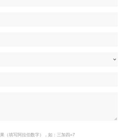
果（填写阿拉伯数字），如：三加四=7