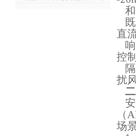
和
直
控
扰
二
（
场