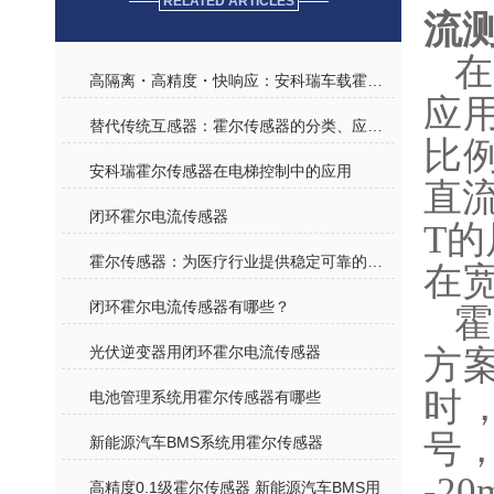
RELATED ARTICLES
流
在
高隔离・高精度・快响应：安科瑞车载霍尔传感器核心优势
应
替代传统互感器：霍尔传感器的分类、应用场景及典型案例分析
比
安科瑞霍尔传感器在电梯控制中的应用
直
闭环霍尔电流传感器
T
霍尔传感器：为医疗行业提供稳定可靠的测量解决方案
在
闭环霍尔电流传感器有哪些？
光伏逆变器用闭环霍尔电流传感器
方
时
电池管理系统用霍尔传感器有哪些
号
新能源汽车BMS系统用霍尔传感器
-2
高精度0.1级霍尔传感器 新能源汽车BMS用