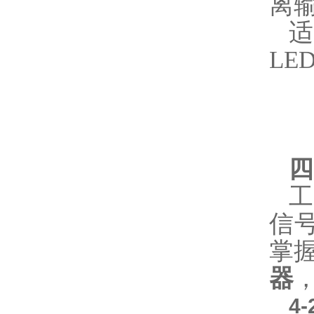
离输
L
四
信
掌
器
4