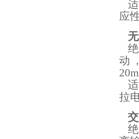
应
无
绝
动
20
拉
交
绝