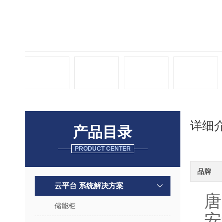
详细
产品目录
PRODUCT CENTER
品牌
云平台 系统解决方案
唐
储能柜
安