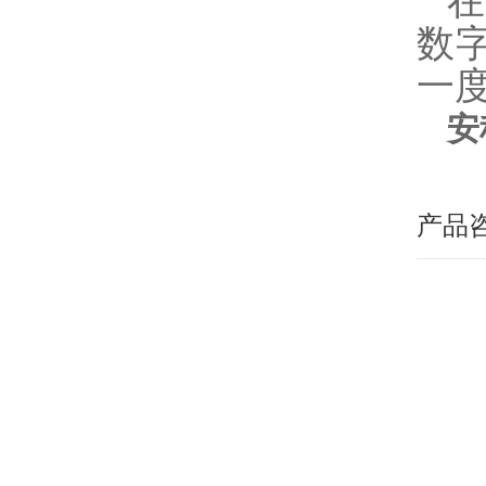
数
一
安
产品