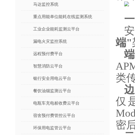
马达监控系统
一
重点用能单位能耗在线监测系统
工业企业能耗监测云平台
端"
漏电火灾监控系统
远程预付费平台
A
智慧消防云平台
类
银行安全用电云平台
餐饮油烟监测云平台
仅
电瓶车充电桩收费云平台
Mo
宿舍预付费管控云平台
密后
环保用电监管云平台