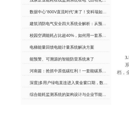
浅谈企业能耗在线监测系统在电气自动化管理中的应用
数据中心“800V直流时代”来了！安科瑞如何助力供配电系统安全升级？
建筑消防电气安全四大系统全解析：从预警到防护的完整防线
校园空调能耗占比超40%，如何用一套系统把浪费“管”住？
​电梯能量回馈电能计量系统解决方案
能预警、可溯源的智能防雷系统来了
河南篇：抢抓中原低碳红利！一套能碳系统搞定节能审批、零碳工厂补贴
档，
深度|多用户绿电直连进入黄金窗口期，数字化系统如何打通合规与盈利闭环
综合能耗监测系统的架构设计与企业节能管理方案