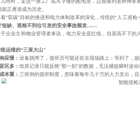
曾几何时，走进一座工厂或写字楼的配电室，总能看到老师傅拿着
画面正逐渐成为历史。
随着“双碳"目标的推进和电力体制改革的深化，传统的“人工巡检
才短缺、巡检不到位引发的安全事故频发……
对于企业主和物业管理者来说，电力安全是红线，但居高不下的
传统运维的“三座大山"
.响应慢：
设备跳闸了，值班员可能还在去现场路上；等到了，故
.盲区多：
纸质记录只能反映“那一刻"的数据，无法捕捉瞬时波
.成本重：
三班倒的值班制度，意味着每年几十万的人力支出，且