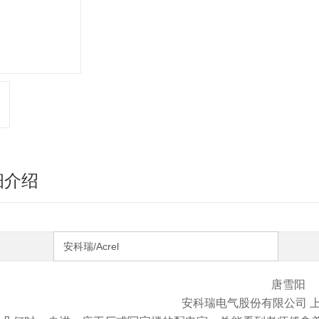
细介绍
安科瑞/Acrel
唐雪阳
安科瑞电气股份有限公司 上海