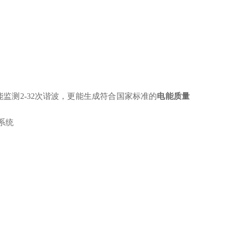
监测2-32次谐波，更能生成符合国家标准的
电能质量