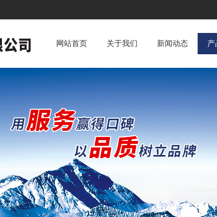
网站首页
关于我们
新闻动态
产