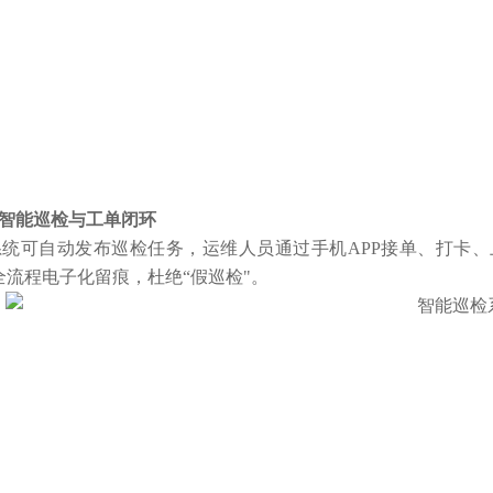
3.智能巡检与工单闭环
系统可自动发布巡检任务，运维人员通过手机APP接单、打卡
全流程电子化留痕，杜绝“假巡检"。