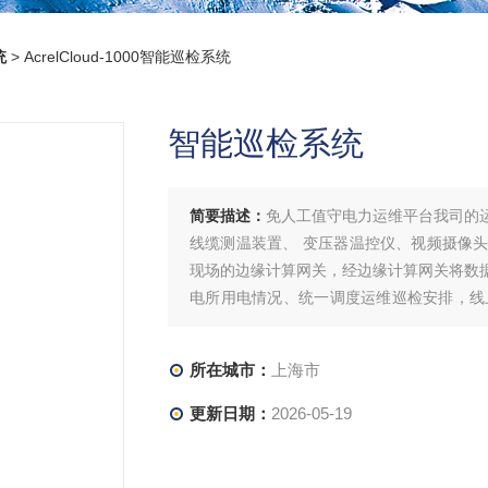
统
> AcrelCloud-1000智能巡检系统​
智能巡检系统​
简要描述：
免人工值守电力运维平台我司的
线缆测温装置、 变压器温控仪、视频摄像
现场的边缘计算网关，经边缘计算网关将数
电所用电情况、统一调度运维巡检安排，线
能巡检系统​
所在城市：
上海市
更新日期：
2026-05-19