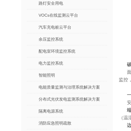
路灯安全用电
VOCs在线监测云平台
汽车充电桩云平台
余压监控系统
配电室环境监控系统
电力监控系统
面
智能照明
监控
电能质量监测与治理系统解决方案
分布式光伏发电监测系统解决方案
隔离电源系统
（温
消防应急照明疏散