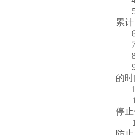
累计
的时
停止
防止