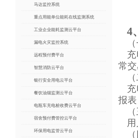
马达监控系统
重点用能单位能耗在线监测系统
4
工业企业能耗监测云平台
（
漏电火灾监控系统
充
远程预付费平台
常交
智慧消防云平台
（
银行安全用电云平台
充
餐饮油烟监测云平台
报表
电瓶车充电桩收费云平台
（
宿舍预付费管控云平台
用
环保用电监管云平台
（