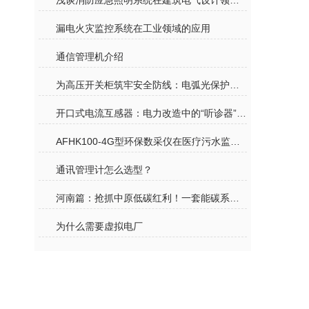
浅谈消防应急照明系统在建筑电气设计领域的实践
漏电火灾监控系统在工业领域的应用
通信管理机介绍
为高压开关柜筑牢安全防线：电弧光保护探秘
开口式电流互感器：电力改造中的“听诊器”，轻松诊断每一路电流
AFHK100-4G型环保数采仪在医疗污水监管领域的应用
通讯管理计怎么选型？
河南篇：抢抓中原低碳红利！一套能碳系统搞定节能审批、零碳工厂补贴
为什么需要虚拟电厂