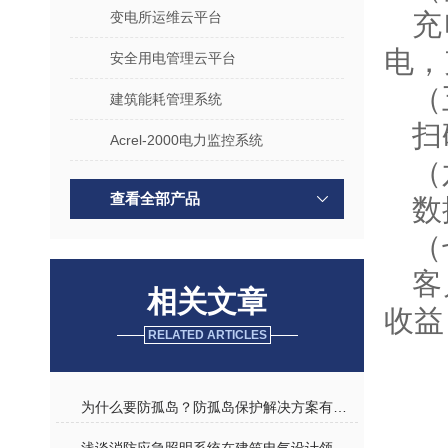
充
变电所运维云平台
电，
安全用电管理云平台
（
建筑能耗管理系统
扫
Acrel-2000电力监控系统
（
查看全部产品
数
（
客
相关文章
收益
RELATED ARTICLES
为什么要防孤岛？防孤岛保护解决方案有哪些？