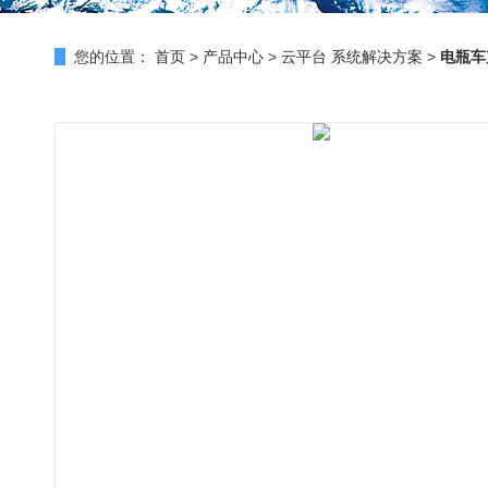
您的位置：
首页
>
产品中心
>
云平台 系统解决方案
>
电瓶车