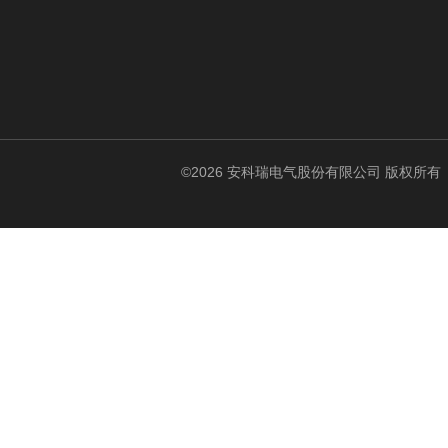
©2026 安科瑞电气股份有限公司 版权所