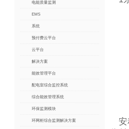
电能质量监测
EMS
系统
预付费云平台
云平台
解决方案
能效管理平台
配电室综合监控系统
综合能效管理系统
环保监测模块
安
环网柜综合监测解决方案