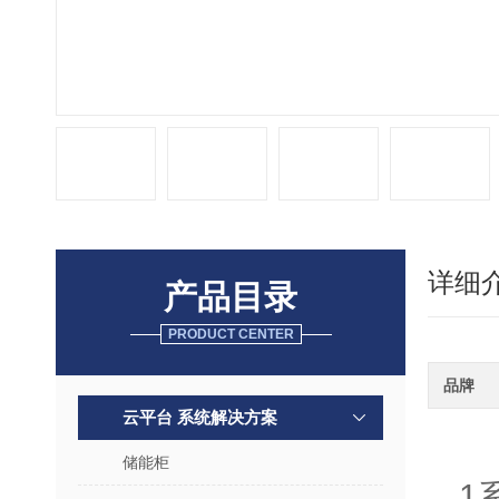
详细
产品目录
PRODUCT CENTER
品牌
云平台 系统解决方案
储能柜
1