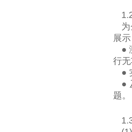
1
为
展示
●
行无
●
●
题。
1
(