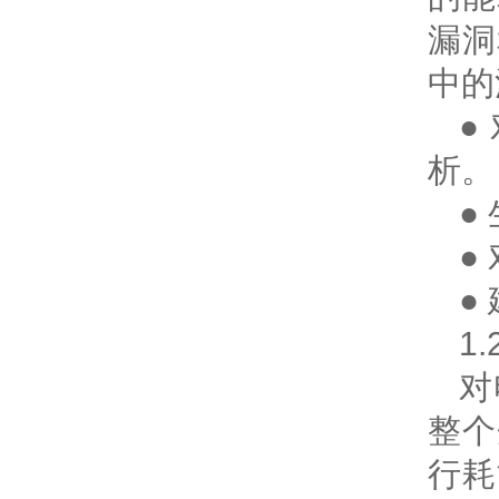
漏洞
中的
●
析。
●
●
●
1
对
整个
行耗