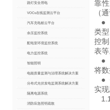
靠
路灯安全用电
（通
VOCs在线监测云平台
●
汽车充电桩云平台
类型
余压监控系统
控制
配电室环境监控系统
表等
电力监控系统
●
智能照明
将数
电能质量监测与治理系统解决方案
●
分布式光伏发电监测系统解决方案
实现
隔离电源系统
1
消防应急照明疏散
汽