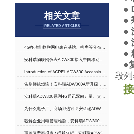
●
相关文章
●
RELATED ARTICLES
●
●
4G多功能物联网电表在基站、机房等分布式场景中的价值
●
安科瑞物联网仪表ADW300接入中国移动OneNET平台介绍
●
Introduction of ACREL ADW300 Accessing ONENET Platform
段列
告别接线烦恼！安科瑞ADW300A新升级，手机蓝牙就能搞定现场调试
接
安科瑞ADW300系列4G通讯双向计量、支持690V的多功能电表
为什么电子厂、商场都选它？安科瑞ADW300凭什么成为智慧能效管家？
破解企业用电管理难题，安科瑞ADW300用电监测仪表成 “能效管家”
覆盖复费率报表 / 损耗分析！安科瑞ADW300智能电表助力用电数据采集与监管