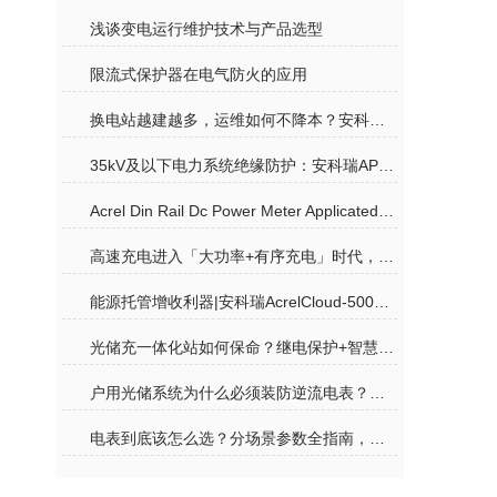
浅谈变电运行维护技术与产品选型
限流式保护器在电气防火的应用
换电站越建越多，运维如何不降本？安科瑞给出蔚来同款解决方案
35kV及以下电力系统绝缘防护：安科瑞APD局部放电监测全攻略
Acrel Din Rail Dc Power Meter Applicated In Hongkong Charging Pile Company
高速充电进入「大功率+有序充电」时代，安科瑞重新定义长途补能体验
能源托管增收利器|安科瑞AcrelCloud-5000能耗云平台，打通公建节能全链路
光储充一体化站如何保命？继电保护+智慧运维的双重硬核逻辑
户用光储系统为什么必须装防逆流电表？一文讲透
电表到底该怎么选？分场景参数全指南，再也不花冤枉钱