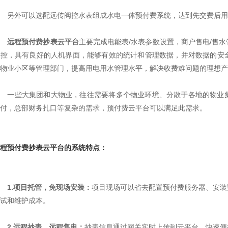
另外可以选配远传阀控水表组成水电一体预付费系统，达到先交费后用
远程预付费抄表云平台
主要完成电能表/水表参数设置，商户售电/售
监控，具有良好的人机界面，能够有效的统计和管理数据，并对数据的安
物业小区等管理部门，提高用电用水管理水平，解决收费难问题的理想产
一些大集团和大物业，往往需要将多个物业环境、分散于各地的物业集
付，总部财务扎口等复杂的需求，预付费云平台可以满足此需求。
程预付费抄表云平台的系统特点：
1.项目托管，免现场安装：
项目现场可以省去配置预付费服务器、安装
试和维护成本。
2.远程抄表，远程售电：
抄表信息通过网关实时上传到云平台，快速便