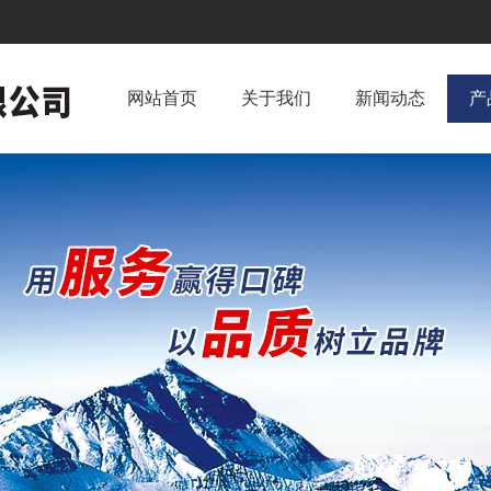
网站首页
关于我们
新闻动态
产