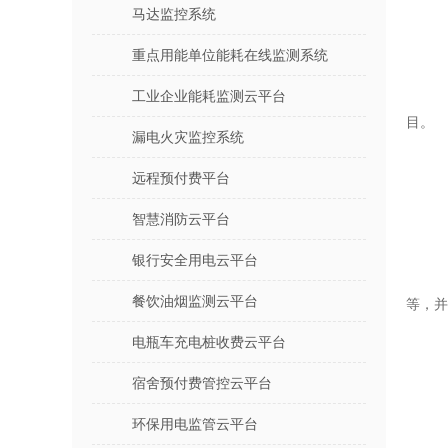
马达监控系统
重点用能单位能耗在线监测系统
工业企业能耗监测云平台
目。
漏电火灾监控系统
远程预付费平台
智慧消防云平台
银行安全用电云平台
餐饮油烟监测云平台
等，并
电瓶车充电桩收费云平台
宿舍预付费管控云平台
环保用电监管云平台