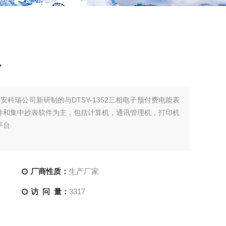
台
云平台是安科瑞公司新研制的与DTSY-1352三相电子预付费电能表
件和集中抄表软件为主，包括计算机，通讯管理机，打印机
平台
厂商性质：
生产厂家
访 问 量：
3317