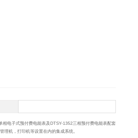
相电子式预付费电能表及DTSY-1352三相预付费电能表配套
管理机，打印机等设置在内的集成系统。