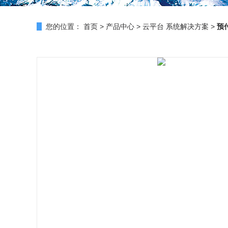
您的位置：
首页
>
产品中心
>
云平台 系统解决方案
>
预