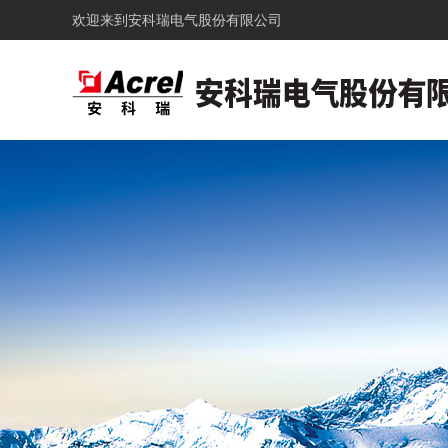
欢迎来到
安科瑞电气股份有限公司