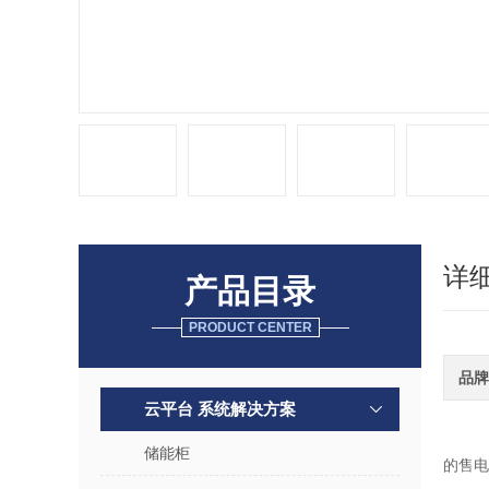
详
产品目录
PRODUCT CENTER
品牌
云平台 系统解决方案
《
储能柜
的售电