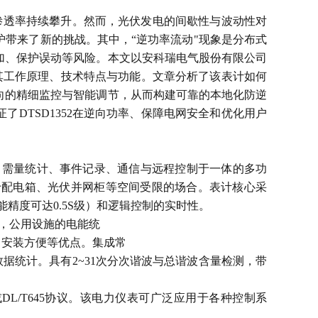
渗透率持续攀升。然而，光伏发电的间歇性与波动性对
带来了新的挑战。其中，“逆功率流动"现象是分布式
加、保护误动等风险。本文以安科瑞电气股份有限公司
了其工作原理、技术特点与功能。文章分析了该表计如何
向的精细监控与智能调节，从而构建可靠的本地化防逆
DTSD1352在逆向功率、保障电网安全和优化用户
量、需量统计、事件记录、通信与远程控制于一体的多功
用于配电箱、光伏并网柜等空间受限的场合。表计核心采
精度可达0.5S级）和逻辑控制的实时性。
业，公用设施的电能统
、安装方便等优点。集成常
数据统计。具有2~31次分次谐波与总谐波含量检测，带
U或DL/T645协议。该电力仪表可广泛应用于各种控制系