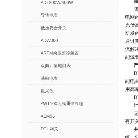
ADL200W/400W
导轨电表
电网
光伏
低压复合开关
研发
ADW300
通过
流解
ARPM余压监控装置
能源
双向计量电能表
基站电表
能电
用高
数采仪
AWT100无线通信终端
AEM96
有开
DTU网关
统，