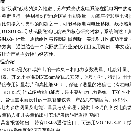
摘要
随着“双碳"战略的深入推进，分布式光伏发电系统在配电网中的
的稳定运行，特别是对配电台区的电能质量、功率平衡和继电保护
高比例接入时典型的问题之一，可能导致电网电压越限、线损增
的DTSD1352导轨式防逆流电能表为核心研究对象，系统阐述
实时双向计量、通信组网与控制逻辑判断，实现对并网点功率流
决方案。通过结合一个实际的工商业光伏项目应用案例，本文验证了
管理方面的有效性与经济性。
产品介绍
DTSD1352是安科瑞推出的一款集三相电力参数测量、电能计
能表。其采用标准DIN35mm导轨式安装，体积小巧，特别适
精度专用计量芯片和高性能MCU，保证了测量的准确性（有功电能
DTSD1352导轨式多功能电能表，是主要针对电力系统，工矿企
计、管理需求而设计的一款智能仪表，产品具有精度高、体积小
见电力参数测量及电能计量及考核管理，提供上
48月的各类电能
关量输入和开关量输出可实现“遥信"和“遥控"功能，
并具备报警输出。带有
RS485通信接口，可选用MODBUS-RT
SCADA系统和能源管理系统中。