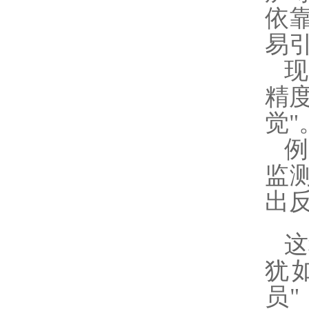
依
易
精
觉"
例
监
出
这
犹
员