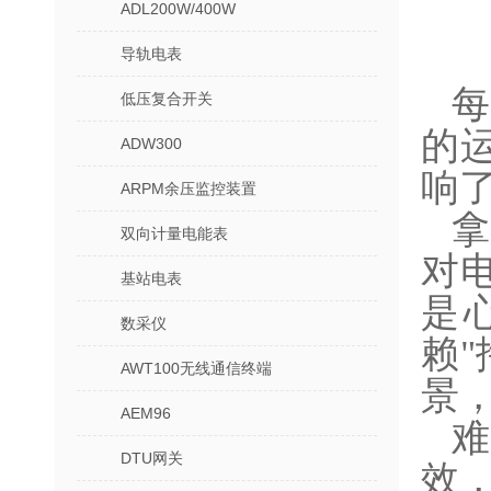
ADL200W/400W
导轨电表
低压复合开关
的
ADW300
响
ARPM余压监控装置
双向计量电能表
对
基站电表
是
数采仪
赖
AWT100无线通信终端
景
AEM96
DTU网关
效