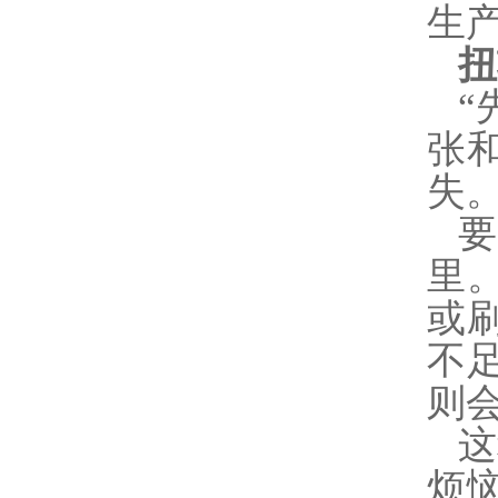
生
扭
“
张
失
里
或
不
则
这
烦