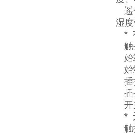
遥
湿
*
始
始
插
插
开
*