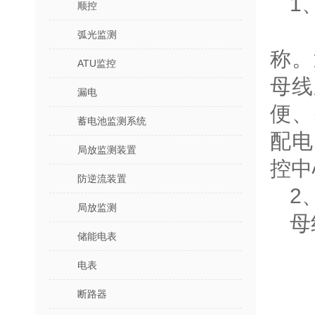
1
顺控
数
弧光监测
称。
ATU监控
母线
漏电
便、
蓄电池监测系统
配电
局放监测装置
控中
防逆流装置
2
局放监测
母
储能电表
电表
断路器