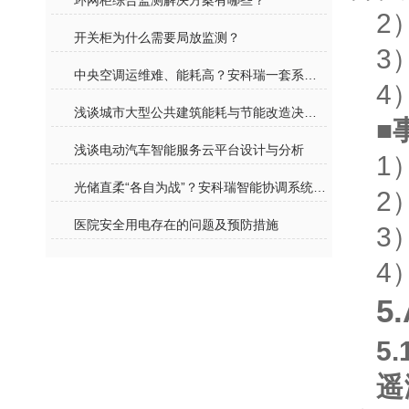
环网柜综合监测解决方案有哪些？
2
开关柜为什么需要局放监测？
3
中央空调运维难、能耗高？安科瑞一套系统帮您解决
4
浅谈城市大型公共建筑能耗与节能改造决策研究
■
浅谈电动汽车智能服务云平台设计与分析
1
光储直柔“各自为战”？安科瑞智能协调系统，构建源网荷储协同生态圈
2
医院安全用电存在的问题及预防措施
3
4
5
5
遥