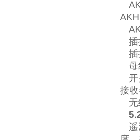
A
AKH
A
插
插
母
开
接收
无
5
遥
度、