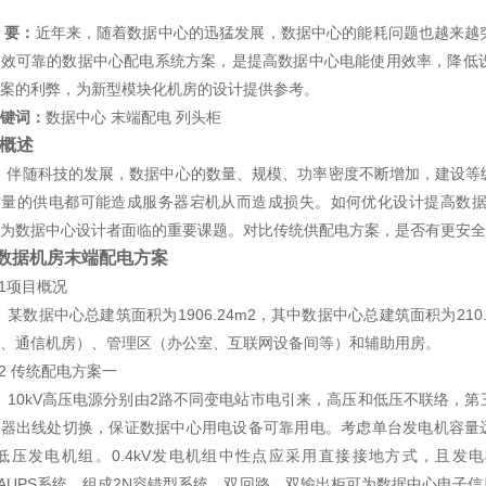
 要：
近年来，随着数据中心的迅猛发展，数据中心的能耗问题也越来越
高效可靠的数据中心配电系统方案，是提高数据中心电能使用效率，降低
案的利弊，为新型模块化机房的设计提供参考。
键词：
数据中心 末端配电 列头柜
 概述
伴随科技的发展，数据中心的数量、规模、功率密度不断增加，建设等
质量的供电都可能造成服务器宕机从而造成损失。如何优化设计提高数
为数据中心设计者面临的重要课题。对比传统供配电方案，是否有更安全
2数据机房末端配电方案
.1项目概况
某数据中心总建筑面积为1906.24m2，其中数据中心总建筑面积为21
、通信机房）、管理区（办公室、互联网设备间等）和辅助用房。
.2 传统配电方案一
10kV高压电源分别由2路不同变电站市电引来，高压和低压不联络，
器出线处切换，保证数据中心用电设备可靠用电。考虑单台发电机容量远远
kV低压发电机组。0.4kV发电机组中性点应采用直接接地方式，且
kVAUPS系统，组成2N容错型系统。双回路、双输出柜可为数据中心电