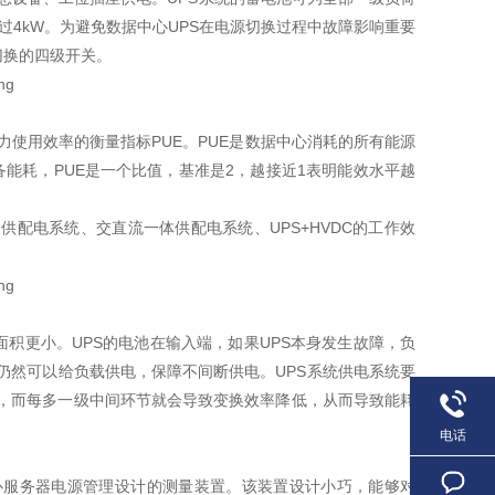
超过4kW。为避免数据中心UPS在电源切换过程中故障影响重要
切换的四级开关。
力使用效率的衡量指标PUE。PUE是数据中心消耗的所有能源
设备能耗，PUE是一个比值，基准是2，越接近1表明能效水平越
，HVDC）供配电系统、交直流一体供配电系统、UPS+HVDC的工作效
面积更小。UPS的电池在输入端，如果UPS本身发生故障，负
池仍然可以给负载供电，保障不间断供电。UPS系统供电系统要
节，而每多一级中间环节就会导致变换效率降低，从而导致能耗
电话
心服务器电源管理设计的测量装置。该装置设计小巧，能够对