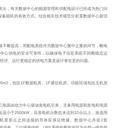
突出，有关数据中心的能源管理和供配电设计已经成为热门问
设备能耗的有效方式。结合相关技术规范分析某数据中心新旧
级不断提高，而配电系统作为数据中心重中之重的环节，断电
据中心供电的安全可靠性，以确保电子信息系统不间断稳定运
经济、运行更稳定的供电方案是设计者在意的问题。
0.6m2，包括1F数据机房、1F通信机房。功能区域包括主机房
第三电源由动力中心柴油发电机引来，主备用电源和发电机电源
小于2500kW，且发电机台数也未达到10台以上，故选用
发电机星形点之间连接的导体应保证绝缘。数据中心共设2套
子信息设备、工位插座供电。UPS系统的蓄电池可为全部一级负荷