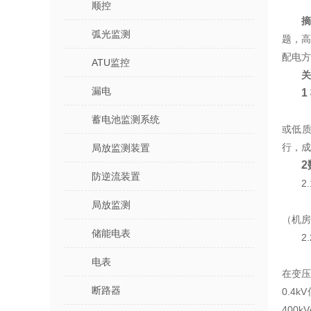
顺控
摘
弧光监测
题，
配电方
ATU监控
关
漏电
1
蓄电池监测系统
或低
行，成
局放监测装置
防逆流装置
2
局放监测
（机房
储能电表
2
电表
在变压
断路器
0.4
400