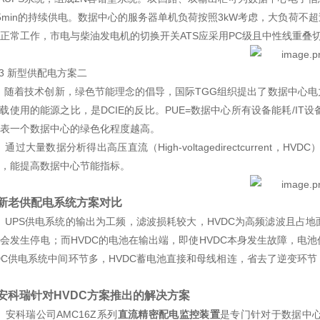
5min的持续供电。数据中心的服务器单机负荷按照3kW考虑，大负荷不
正常工作，市电与柴油发电机的切换开关ATS应采用PC级且中性线重叠
.3 新型供配电方案二
随着技术创新，绿色节能理念的倡导，国际TGG组织提出了数据中心电
负载使用的能源之比，是DCIE的反比。PUE=数据中心所有设备能耗/IT
表一个数据中心的绿色化程度越高。
通过大量数据分析得出高压直流（High‑voltagedirectcurrent
，能提高数据中心节能指标。
3新老供配电系统方案对比
UPS供电系统的输出为工频，滤波损耗较大，HVDC为高频滤波且占地
会发生停电；而HVDC的电池在输出端，即使HVDC本身发生故障，电
DC供电系统中间环节多，HVDC蓄电池直接和母线相连，省去了逆变环
4安科瑞针对HVDC方案推出的解决方案
安科瑞公司AMC16Z系列
直流精密配电监控装置
是专门针对于数据中