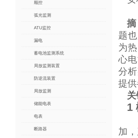
顺控
弧光监测
摘
ATU监控
题也
漏电
为热
蓄电池监测系统
心电
局放监测装置
分析
防逆流装置
提供
局放监测
关
储能电表
1
电表
伴
断路器
加，