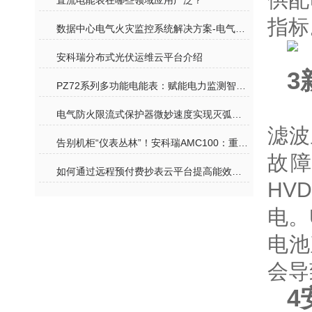
直流电能表在哪些领域应用广泛？
指标
数据中心电气火灾监控系统解决方案-电气安全预警
​安科瑞分布式光伏运维云平台介绍
3
PZ72系列多功能电能表：赋能电力监测智能化，破解传统监测困境
电气防火限流式保护器微妙速度实现灭弧保护
滤波
告别机柜“仪表丛林”！安科瑞AMC100：重塑精密配电监控新格局
故障
如何通过远程预付费抄表云平台提高能效管理
HV
电。
电池
会导
4