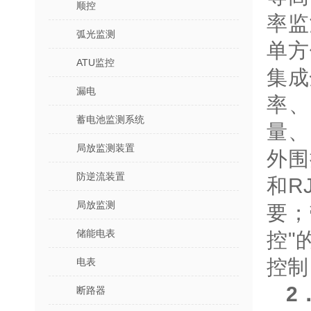
顺控
率监
弧光监测
单方
ATU监控
集成
漏电
率、
蓄电池监测系统
量、
局放监测装置
外围
防逆流装置
和R
局放监测
要；
储能电表
控"
控制
电表
2
断路器