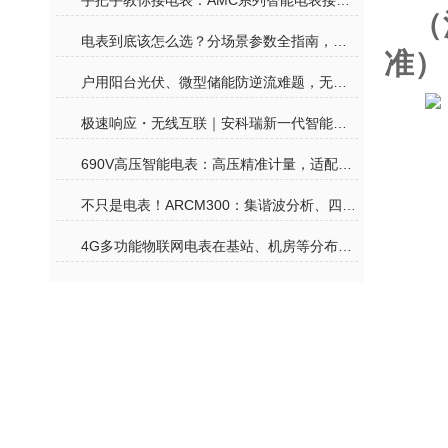
手把手教你接电表：AMC系列智能电表接线其实没那么难
（
电表到底该怎么选？分场景参数全指南，再也不花冤枉钱
准）
户用阳台光伏、微型储能防逆流难题，无线计量电表一站式合规解决
极速响应・无线互联｜安科瑞新一代智能电表，赋能户用光储零碳生活
690V高压智能电表：高压精准计量，适配工业高压用电监测
不只是电表！ARCM300：集谐波分析、四象限计量、温度监测于一体的全能卫士
4G多功能物联网电表在基站、机房等分布式场景中的价值