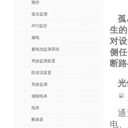
顺控
弧光监测
孤
ATU监控
生的
漏电
对设
蓄电池监测系统
侧任
局放监测装置
断路
防逆流装置
光
局放监测
储能电表
电表
通
断路器
电、