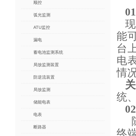
顺控
0
弧光监测
ATU监控
能
漏电
台
蓄电池监测系统
电
局放监测装置
情
防逆流装置
局放监测
统
储能电表
0
电表
断路器
终