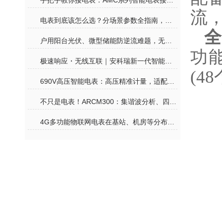
手把手教你接电表：AMC系列智能电表接线其实没那么难
流
电表到底该怎么选？分场景参数全指南，再也不花冤枉钱
全
户用阳台光伏、微型储能防逆流难题，无线计量电表一站式合规解决
功
极速响应・无线互联｜安科瑞新一代智能电表，赋能户用光储零碳生活
(4
690V高压智能电表：高压精准计量，适配工业高压用电监测
不只是电表！ARCM300：集谐波分析、四象限计量、温度监测于一体的全能卫士
4G多功能物联网电表在基站、机房等分布式场景中的价值