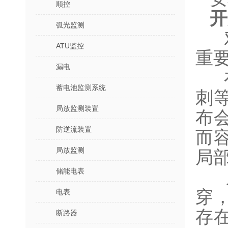
顺控
开
弧光监测
ATU监控
重
漏电
蓄电池监测系统
刺
局放监测装置
布
防逆流装置
而
局放监测
局
储能电表
穿
电表
存
断路器