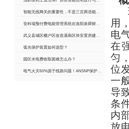
概
浅析医药工业洁净厂房类智能照明设计与选型
智能无线网关的重要性，不是三言两语能说完的
用
安科瑞预付费电能管理系统在洛阳泉舜财富中心的设计与应用
电
武义县城区棚户区改造溪南区块安置房建设项目（标段一）
在
弧光保护装置如何选型？
匀
园区水电费收取困难怎么办？
位
电气火灾60%源于线路问题！ANSNP保护器筑牢中性线安全防线
一
导
条
内
放