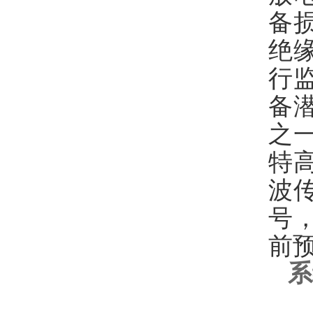
备
绝
行
备
之
特
波
号
前
系