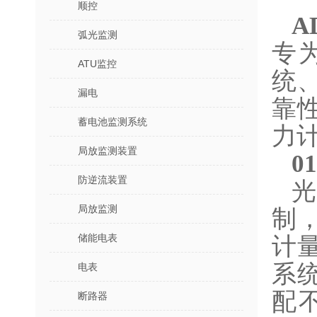
顺控
A
弧光监测
专
ATU监控
统
漏电
靠
蓄电池监测系统
力
局放监测装置
0
防逆流装置
局放监测
制
储能电表
计
系
电表
配
断路器