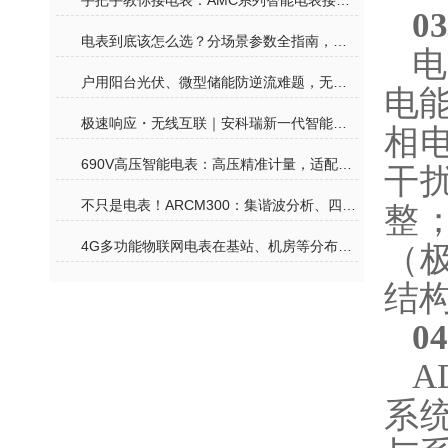
手把手教你接电表：AMC系列智能电表接线其实没那么难
0
电表到底该怎么选？分场景参数全指南，再也不花冤枉钱
电
户用阳台光伏、微型储能防逆流难题，无线计量电表一站式合规解决
电
极速响应・无线互联｜安科瑞新一代智能电表，赋能户用光储零碳生活
相
690V高压智能电表：高压精准计量，适配工业高压用电监测
干
不只是电表！ARCM300：集谐波分析、四象限计量、温度监测于一体的全能卫士
整；
4G多功能物联网电表在基站、机房等分布式场景中的价值
（
结
0
A
系