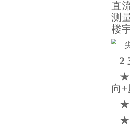
直
测
楼
2
★
向+
★
★