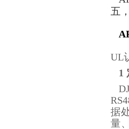
五
A
UL
1
D
R
据
量