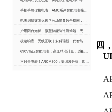
电表到底该怎么选？从此以后选电表不求人！
手把手教你接电表：AMC系列智能电表接线其实没那么难
电表到底该怎么选？分场景参数全指南，再也不花冤枉钱
户用阳台光伏、微型储能防逆流难题，无线计量电表一站式合规解决
极速响应・无线互联｜安科瑞新一代智能电表，赋能户用光储零碳生活
四
690V高压智能电表：高压精准计量，适配工业高压用电监测
U
不只是电表！ARCM300：集谐波分析、四象限计量、温度监测于一体的全能卫士
A
A
A