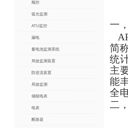
顺控
弧光监测
一
ATU监控
A
漏电
简
蓄电池监测系统
统
局放监测装置
主
防逆流装置
能
局放监测
全
储能电表
二
电表
断路器