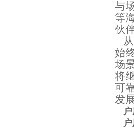
与
等
伙
始
场
将
可
发
户
户