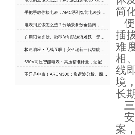
电表到底该怎么选？从此以后选电表不求人！
简
手把手教你接电表：AMC系列智能电表接线其实没那么难
便
电表到底该怎么选？分场景参数全指南，再也不花冤枉钱
插
户用阳台光伏、微型储能防逆流难题，无线计量电表一站式合规解决
难
极速响应・无线互联｜安科瑞新一代智能电表，赋能户用光储零碳生活
相
690V高压智能电表：高压精准计量，适配工业高压用电监测
线
不只是电表！ARCM300：集谐波分析、四象限计量、温度监测于一体的全能卫士
境，
长
三
案