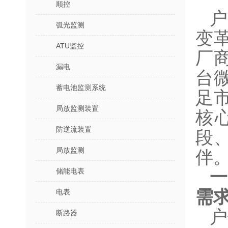
顺控
户
弧光监测
变
ATU监控
厂
漏电
台
蓄电池监测系统
足
局放监测装置
核
防逆流装置
段
局放监测
伴
储能电表
需
电表
户
断路器