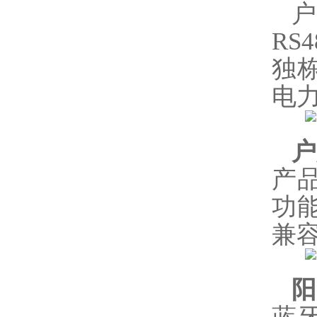
户
R
独
电
户
产
功
兼
阳