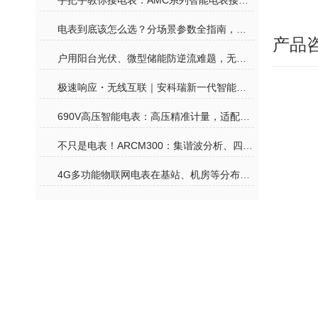
手把手教你接电表：AMC系列智能电表接线其实没那么难
电表到底该怎么选？分场景参数全指南，再也不花冤枉钱
产品
户用阳台光伏、微型储能防逆流难题，无线计量电表一站式合规解决
极速响应・无线互联｜安科瑞新一代智能电表，赋能户用光储零碳生活
690V高压智能电表：高压精准计量，适配工业高压用电监测
不只是电表！ARCM300：集谐波分析、四象限计量、温度监测于一体的全能卫士
4G多功能物联网电表在基站、机房等分布式场景中的价值