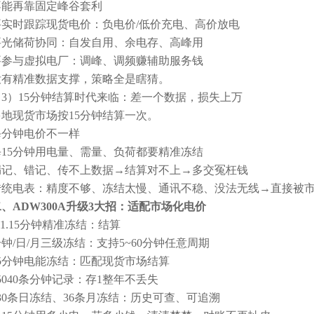
不能再靠固定峰谷套利
要实时跟踪现货电价：负电价/低价充电、高价放电
要光储荷协同：自发自用、余电存、高峰用
要参与虚拟电厂：调峰、调频赚辅助服务钱
没有精准数据支撑，策略全是瞎猜。
（3）15分钟结算时代来临：差一个数据，损失上万
多地现货市场按15分钟结算一次。
每分钟电价不一样
每15分钟用电量、需量、负荷都要精准冻结
漏记、错记、传不上数据→结算对不上→多交冤枉钱
传统电表：精度不够、冻结太慢、通讯不稳、没法无线→直接被
、ADW300A升级3大招：适配市场化电价
1.15分钟精准冻结：结算
钟/日/月三级冻结：支持5~60分钟任意周期
15分钟电能冻结：匹配现货市场结算
5040条分钟记录：存1整年不丢失
730条日冻结、36条月冻结：历史可查、可追溯