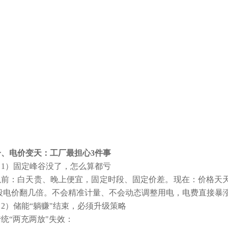
一、电价变天：工厂最担心3件事
（1）固定峰谷没了，怎么算都亏
以前：白天贵、晚上便宜，固定时段、固定价差。现在：价格天
段电价翻几倍。不会精准计量、不会动态调整用电，电费直接暴
（2）储能“躺赚"结束，必须升级策略
传统“两充两放"失效：