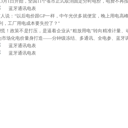
从3月1日开始，全国11个省市正式取消固定分时电价，电费不再
有人说：“以后电价跟GP一样，中午光伏多就便宜，晚上用电高峰
套利，工厂用电成本要失控了？"
别慌！政策不是打压，是逼着企业从“粗放用电"转向精准计量、动
为市场化电价量身打造——分钟级冻结、多通讯、全电参、蓝牙