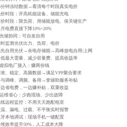
15分钟冻结数据→看清每个时段真实电价
低价时段：开高耗能设备、储能充电
高价时段：限负荷、用储能放电、保关键生产
月电费直接下降10%~20%
2.光储协同：可自发自用
实时监测光伏出力、负荷、电价
优先自用光伏→余电存储能→高峰放电自用/上网
降低最大需量、减少容量费、提高收益率
3.虚拟电厂接入：赚两份钱
精准、稳定、高频数据→满足VPP聚合要求
参与调峰、调频、备用→拿辅助服务补贴
一边省电费，一边赚补贴，双重收益
4.运维省心：少跑现场、少出故障
无线远程监控：不用天天跑配电室
超温、漏电、过载、不平衡实时报警
蓝牙本地调试：现场手机一键配置
运维效率提升50%，人工成本大降