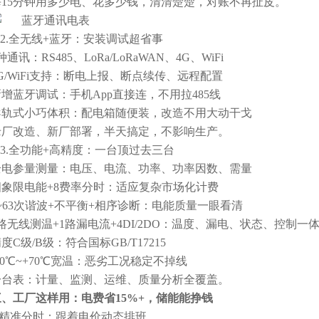
每15分钟用多少电、花多少钱，清清楚楚，对账不再扯皮。
✅2.全无线+蓝牙：安装调试超省事
种通讯：RS485、LoRa/LoRaWAN、4G、WiFi
G/WiFi支持：断电上报、断点续传、远程配置
新增蓝牙调试：手机App直接连，不用拉485线
导轨式小巧体积：配电箱随便装，改造不用大动干戈
老厂改造、新厂部署，半天搞定，不影响生产。
✅3.全功能+高精度：一台顶过去三台
全电参量测量：电压、电流、功率、功率因数、需量
四象限电能+8费率分时：适应复杂市场化计费
2~63次谐波+不平衡+相序诊断：电能质量一眼看清
路无线测温+1路漏电流+4DI/2DO：温度、漏电、状态、控制一
度C级/B级：符合国标GB/T17215
40℃~+70℃宽温：恶劣工况稳定不掉线
一台表：计量、监测、运维、质量分析全覆盖。
三、工厂这样用：电费省15%+，储能能挣钱
1.精准分时：跟着电价动态排班