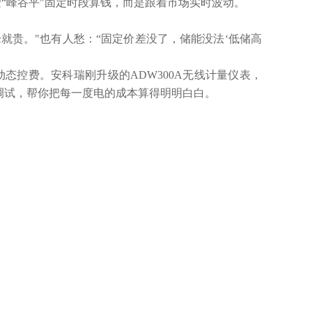
按“峰谷平"固定时段算钱，而是跟着市场实时波动。
就贵。"也有人愁：“固定价差没了，储能没法‘低储高
态控费。安科瑞刚升级的ADW300A无线计量仪表，
调试，帮你把每一度电的成本算得明明白白。