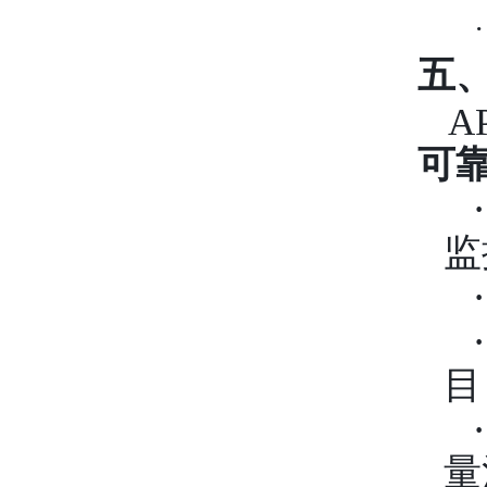
·
五
A
可
·
监
·
·
目
·
量