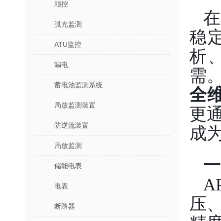
顺控
弧光监测
稳
ATU监控
析
漏电
需。
蓄电池监测系统
全
局放监测装置
更
防逆流装置
成
局放监测
一
储能电表
A
电表
压
断路器