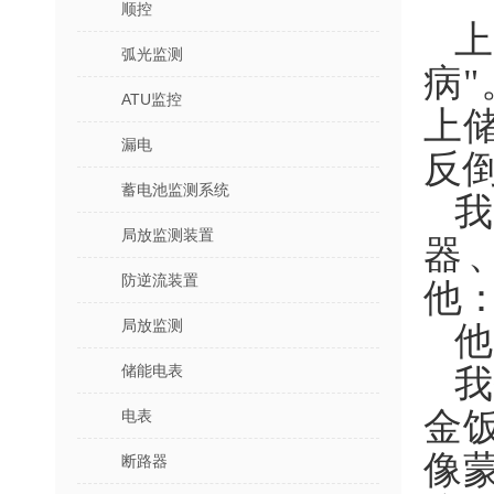
顺控
弧光监测
病
ATU监控
上
漏电
反
蓄电池监测系统
局放监测装置
器
防逆流装置
他
局放监测
他
储能电表
我
金
电表
像
断路器