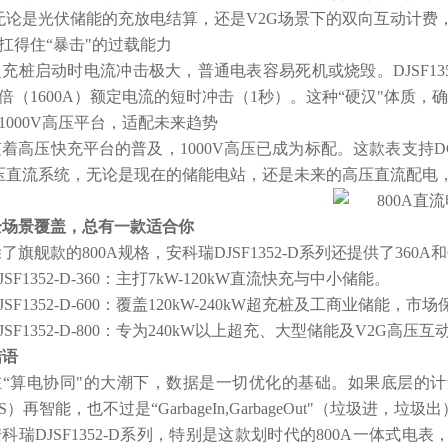
无论是光伏储能的充放电结算，还是V2G场景下的双向互动计费
.扛得住“暴击"的过载能力
充桩启动时电流冲击极大，普通电表容易死机或烧毁。DJSF1352-
2倍（1600A）额定电流的短时冲击（1秒）。这种“硬汉"体质
.1000V高压平台，适配未来趋势
着高压快充平台的普及，1000V高压已成为标配。这款表支持DC0-1
压直流系统，无论是现在的储能电站，还是未来的高压直流配电
全场景覆盖，总有一款适合你
了旗舰款的800A规格，安科瑞DJSF1352-D系列还提供了36
JSF1352-D-360：主打7kW-120kW直流快充与中小储能。
JSF1352-D-600：覆盖120kW-240kW超充桩及工商业储能，
JSF1352-D-800：专为240kW以上超充、大型储能及V2G高
结语
在“算电协同"的大潮下，数据是一切优化的基础。如果底层的计
S）再智能，也不过是“GarbageIn,GarbageOut"（垃圾进，垃圾
安科瑞DJSF1352-D系列，特别是这款划时代的800A一体式