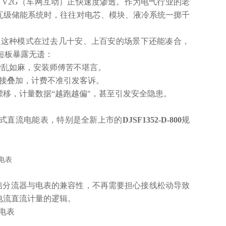
、V2G（车网互动）正快速度渗透。作为电气行业的老
瓦级储能系统时，往往对电芯、模块、液冷系统一掷千
。这种模式在过去几十安、上百安的场景下还能凑合，
，短板暴露无遗：
杂乱如麻，安装师傅苦不堪言。
直接叠加，计费不准引发客诉。
漂移，计量数据“越跑越偏"，甚至引发安全隐患。
一体式直流电能表，特别是全新上市的
DJSF1352-D-800
规
结分流器与电表的兼容性，不再需要担心接线松动导致
电流直流计量的逻辑。