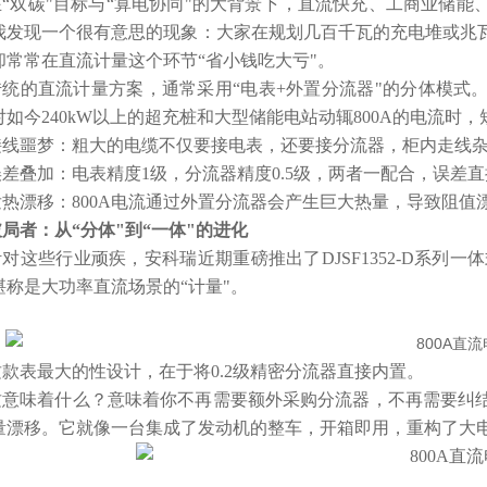
在“双碳"目标与“算电协同"的大背景下，直流快充、工商业储能
我发现一个很有意思的现象：大家在规划几百千瓦的充电堆或兆
却常常在直流计量这个环节“省小钱吃大亏"。
传统的直流计量方案，通常采用“电表+外置分流器"的分体模式
对如今240kW以上的超充桩和大型储能电站动辄800A的电流时
接线噩梦：粗大的电缆不仅要接电表，还要接分流器，柜内走线
误差叠加：电表精度1级，分流器精度0.5级，两者一配合，误差
发热漂移：800A电流通过外置分流器会产生巨大热量，导致阻值
破局者：从“分体"到“一体"的进化
针对这些行业顽疾，安科瑞近期重磅推出了DJSF1352-D系列
堪称是大功率直流场景的“计量"。
这款表最大的性设计，在于将0.2级精密分流器直接内置。
这意味着什么？意味着你不再需要额外采购分流器，不再需要纠
量漂移。它就像一台集成了发动机的整车，开箱即用，重构了大