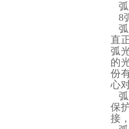
弧
8
直
弧
的
份
心
保
接