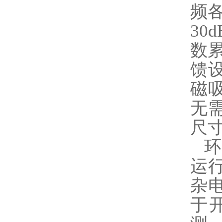
频各
30
数
馈
磁
无
尺寸
环
运行
杂
于