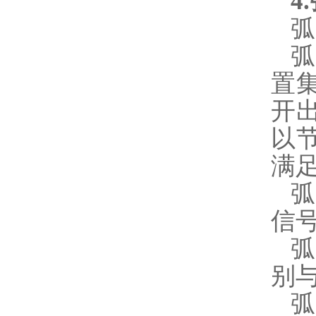
4
弧
置
开
以
满
信
别
弧