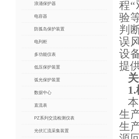
程
浪涌保护器
验
电容器
判
防孤岛保护装置
误
电列柜
设
多功能仪表
提
低压保护装置
关
弧光保护装置
1
数据中心
直流表
生
PZ系列交流检测仪表
生
光伏汇流采集装置
源