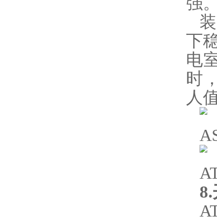
强
装
下
电室
时
人
A
A
8.
A