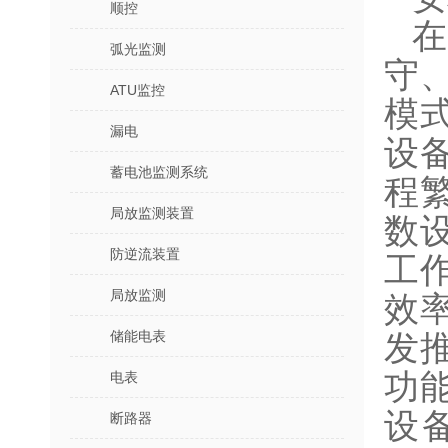
顺控
弧光监测
守
ATU监控
模
漏电
设
蓄电池监测系统
程
局放监测装置
数
防逆流装置
工
局放监测
效
储能电表
发推
功
电表
设
断路器