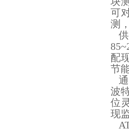
块测
可
测
85
配
节
通
波特
位
现
A