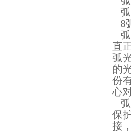
弧
弧
8
直
弧
的
份
心
保
接