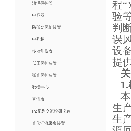
程
浪涌保护器
验
电容器
判
防孤岛保护装置
误
电列柜
设
多功能仪表
提
低压保护装置
关
弧光保护装置
1
数据中心
直流表
生
PZ系列交流检测仪表
生
光伏汇流采集装置
源