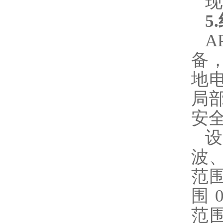
现
5
A
备
地
局
安
波
范围
围 
范围