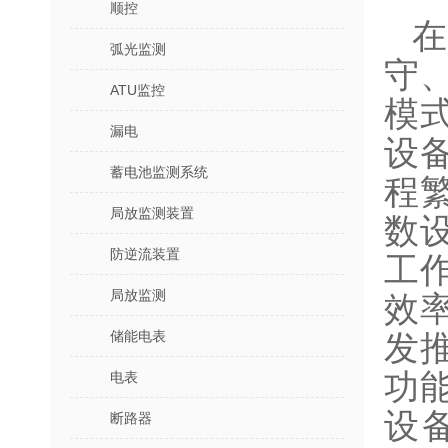
顺控
弧光监测
守
ATU监控
模
漏电
设
蓄电池监测系统
程
局放监测装置
数
防逆流装置
工
局放监测
效
储能电表
发推
功
电表
设
断路器