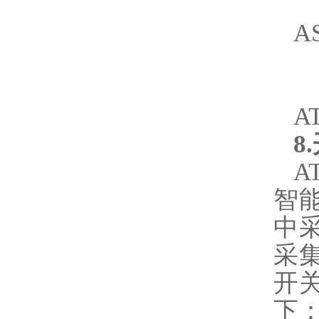
A
A
8.
A
智
中
采
开
下