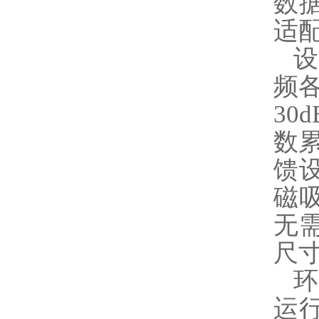
数
适
频各
30
数
馈
磁
无
尺寸
环
运行