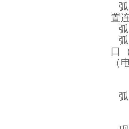
置
弧
弧
口
（
弧