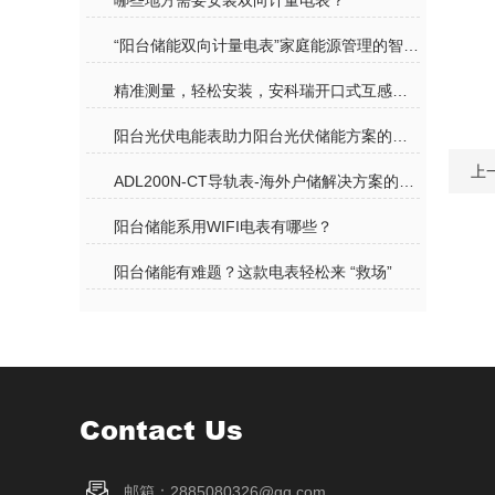
哪些地方需要安装双向计量电表？
“阳台储能双向计量电表”家庭能源管理的智慧管家
精准测量，轻松安装，安科瑞开口式互感器为户用储能 “添翼”
阳台光伏电能表助力阳台光伏储能方案的高效运行
上
ADL200N-CT导轨表-海外户储解决方案的“核心利器”
阳台储能系用WIFI电表有哪些？
阳台储能有难题？这款电表轻松来 “救场”
Contact Us
邮箱：2885080326@qq.com