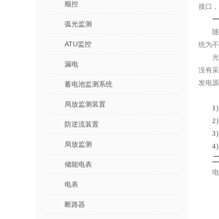
顺控
接口，
弧光监测
ATU监控
统为不
漏电
没有
发电源
蓄电池监测系统
局放监测装置
1
2
防逆流装置
3
局放监测
4
储能电表
电
电表
断路器