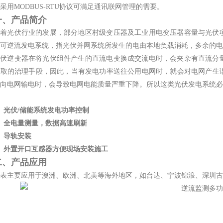
采用MODBUS-RTU协议可满足通讯联网管理的需要。
一、产品简介
随着光伏行业的发展，部分地区村级变压器及工业用电变压器容量与光伏
可逆流发电系统，指光伏并网系统所发生的电由本地负载消耗，多余的电
光伏逆变器在将光伏组件产生的直流电变换成交流电时，会夹杂有直流分
采取的治理手段，因此，当有发电功率送往公用电网时，就会对电网产生
向电网输电时，会导致电网电能质量严重下降。所以这类光伏发电系统必
）光伏/储能系统发电功率控制
）全电量测量，数据高速刷新
）导轨安装
）外置开口互感器方便现场安装施工
二、产品应用
表主要应用于澳洲、欧洲、北美等海外地区，如台达、宁波锦浪、深圳古