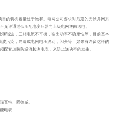
项目的装机容量处于饱和。电网公司要求对后建的光伏并网系
不允许通过低压配电变压器向上级电网逆向送电。
量和谐波，三相电流不平衡，输出功率不确定性等，目前基本
谐波污染，易造成电网电压波动，闪变等，如果有许多这样的
须配套加
装
防逆流检测电表
，来防止逆功率的发生。
瑞瓦特、固德威。