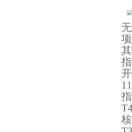
无
项
其
指
开
1
指
T
核
T