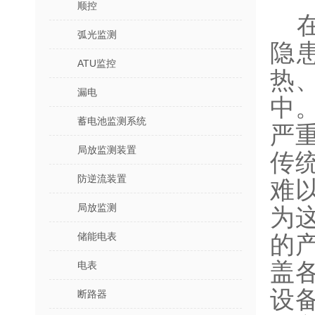
顺控
弧光监测
隐
ATU监控
热
漏电
中
蓄电池监测系统
严
局放监测装置
传
防逆流装置
难
局放监测
为
储能电表
的
盖
电表
设
断路器